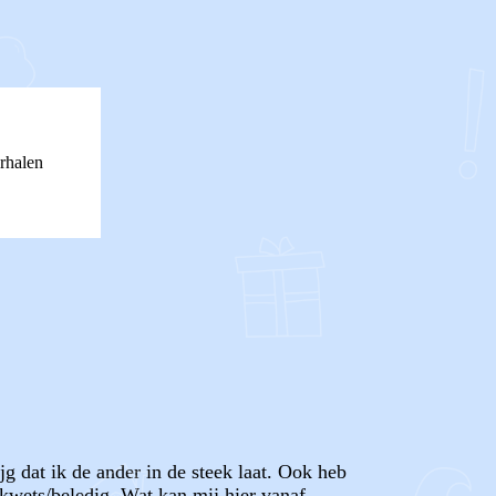
rhalen
jg dat ik de ander in de steek laat. Ook heb
 kwets/beledig. Wat kan mij hier vanaf