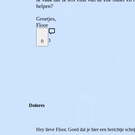
helpen?
Groetjes,
Floor
3
0
STEL JE EIGEN VRAAG
REACTIES (
3
)
Dolores
Hey lieve Floor, Goed dat je hier een berichtje schr