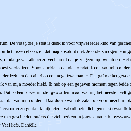
orum. De vraag die je stelt is denk ik voor vrijwel ieder kind van gesc
onflict tussen elkaar, en dat mag absoluut niet. Je ouders mogen je in 
, omdat je van allebei zo veel houdt dat je ze geen pijn wilt doen. Het is
moest verdedigen. Soms durfde ik dat niet, omdat ik een van mijn ouders 
ader leek, en dan altijd op een negatieve manier. Dat gaf me het gevoe
at ik van mijn moeder hield. Ik heb op een gegeven moment tegen beide 
er. Dat is daarna wel minder geworden, maar wat mij het meeste heeft g
maar dat van mijn ouders. Daardoor kwam ik vaker op voor mezelf in pla
ervoor gezorgd dat ik mijn eigen valkuil hebt dichtgemaakt (waar ik het 
 met gescheiden ouders die zich herkent in jouw situatie. https://www.
 Veel liefs, Daniëlle