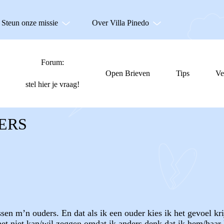
Steun onze missie
Over Villa Pinedo
Forum:
Open Brieven
Tips
Ve
stel hier je vraag!
ERS
sen m’n ouders. En dat als ik een ouder kies ik het gevoel kri
 het niet kan/wil zeggen omdat ik anders denk dat ik hem/haar