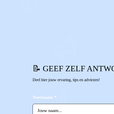
0
0
Reageer
📝 GEEF ZELF ANTW
Deel hier jouw ervaring, tips en adviezen!
Voornaam
*