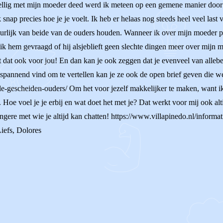
ezellig met mijn moeder deed werd ik meteen op een gemene manier doo
snap precies hoe je je voelt. Ik heb er helaas nog steeds heel veel last v
uurlijk van beide van de ouders houden. Wanneer ik over mijn moeder pra
ik hem gevraagd of hij alsjeblieft geen slechte dingen meer over mijn m
t dat ook voor jou! En dan kan je ook zeggen dat je evenveel van allebe
spannend vind om te vertellen kan je ze ook de open brief geven die we 
lle-gescheiden-ouders/ Om het voor jezelf makkelijker te maken, want ik
 Hoe voel je je erbij en wat doet het met je? Dat werkt voor mij ook alt
gere met wie je altijd kan chatten! https://www.villapinedo.nl/informati
Liefs, Dolores