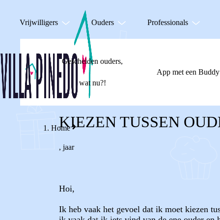
Vrijwilligers
Ouders
Professionals
Gescheiden ouders,
App met een Buddy
wat nu?!
KIEZEN TUSSEN OUD
Home
,
jaar
Hoi,
Ik heb vaak het gevoel dat ik moet kiezen tus
ik vaak dat ik iets vind van de ene ouder en