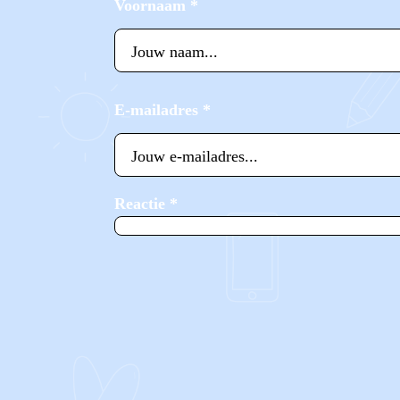
Voornaam
*
E-mailadres
*
Reactie
*