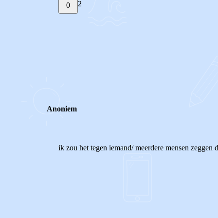
2
0
STEL JE EIGEN VRAAG
REACTIES (
2
)
Anoniem
ik zou het tegen iemand/ meerdere mensen zeggen d