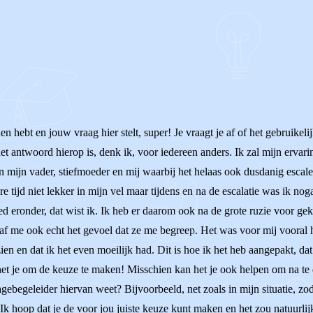
n hebt en jouw vraag hier stelt, super! Je vraagt je af of het gebruikelij
het antwoord hierop is, denk ik, voor iedereen anders. Ik zal mijn ervari
sen mijn vader, stiefmoeder en mij waarbij het helaas ook dusdanig escale
re tijd niet lekker in mijn vel maar tijdens en na de escalatie was ik noga
d eronder, dat wist ik. Ik heb er daarom ook na de grote ruzie voor gek
af me ook echt het gevoel dat ze me begreep. Het was voor mij vooral heel
zien en dat ik het even moeilijk had. Dit is hoe ik het heb aangepakt, da
 het je om de keuze te maken! Misschien kan het je ook helpen om na te 
tagebegeleider hiervan weet? Bijvoorbeeld, net zoals in mijn situatie, z
Ik hoop dat je de voor jou juiste keuze kunt maken en het zou natuurlijk n