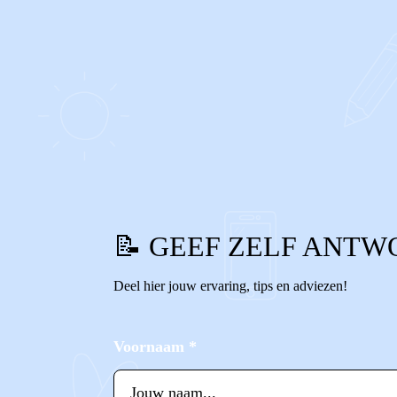
0
0
Reageer
📝 GEEF ZELF ANTW
Deel hier jouw ervaring, tips en adviezen!
Voornaam
*