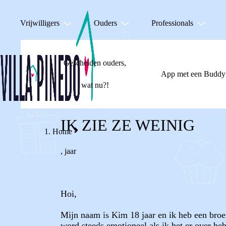
Vrijwilligers
Ouders
Professionals
Gescheiden ouders,
App met een Buddy
wat nu?!
IK ZIE ZE WEINIG
Home
,
jaar
Hoi,
Mijn naam is Kim 18 jaar en ik heb een broer
word steeds emotioneel als ik het er over heb