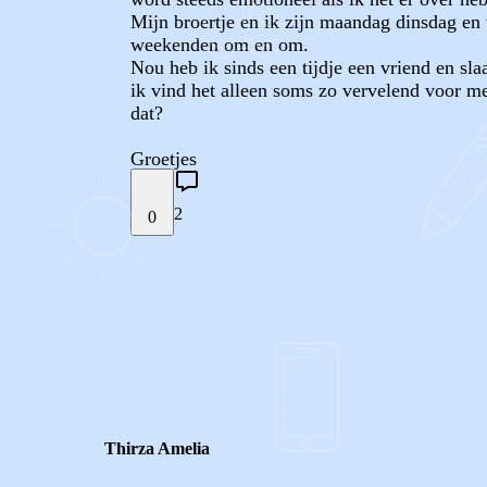
Mijn broertje en ik zijn maandag dinsdag e
weekenden om en om.
Nou heb ik sinds een tijdje een vriend en sl
ik vind het alleen soms zo vervelend voor me
dat?
Groetjes
2
0
STEL JE EIGEN VRAAG
REACTIES (
2
)
Thirza Amelia