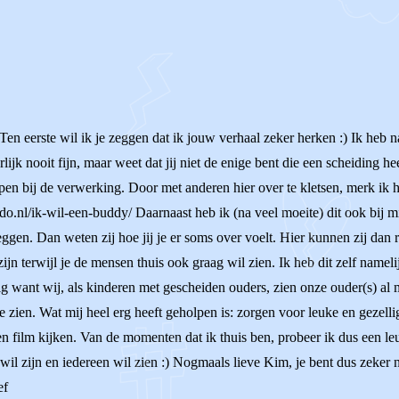
en eerste wil ik je zeggen dat ik jouw verhaal zeker herken :) Ik heb na
ijk nooit fijn, maar weet dat jij niet de enige bent die een scheiding he
pen bij de verwerking. Door met anderen hier over te kletsen, merk ik hee
do.nl/ik-wil-een-buddy/ Daarnaast heb ik (na veel moeite) dit ook bij 
zeggen. Dan weten zij hoe jij je er soms over voelt. Hier kunnen zij dan
 zijn terwijl je de mensen thuis ook graag wil zien. Ik heb dit zelf name
stig want wij, als kinderen met gescheiden ouders, zien onze ouder(s) al
te zien. Wat mij heel erg heeft geholpen is: zorgen voor leuke en gezell
en film kijken. Van de momenten dat ik thuis ben, probeer ik dus een le
 wil zijn en iedereen wil zien :) Nogmaals lieve Kim, je bent dus zeker ni
ef