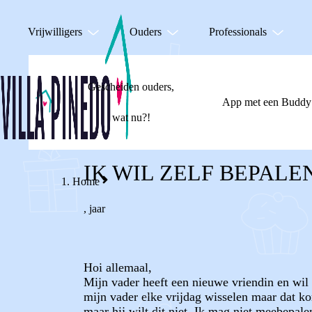
Vrijwilligers
Ouders
Professionals
Gescheiden ouders,
App met een Buddy
wat nu?!
IK WIL ZELF BEPALE
Home
,
jaar
Hoi allemaal,
Mijn vader heeft een nieuwe vriendin en wil
mijn vader elke vrijdag wisselen maar dat ko
maar hij wilt dit niet. Ik mag niet meebepale