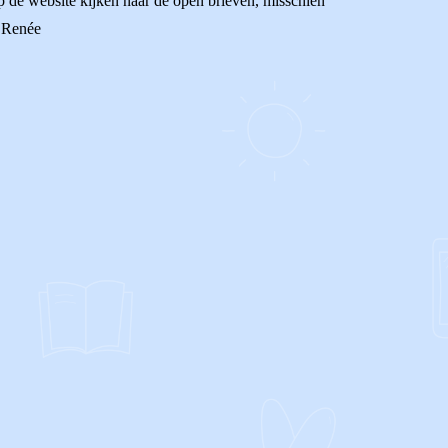
p de website kijken naar de open brieven, misschien
, Renée