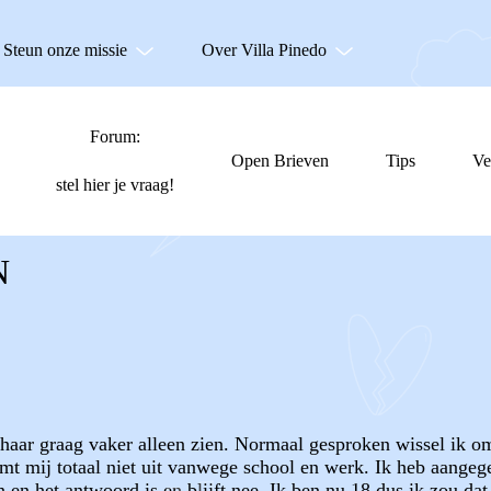
Steun onze missie
Over Villa Pinedo
Forum:
Open Brieven
Tips
Ve
stel hier je vraag!
N
 haar graag vaker alleen zien. Normaal gesproken wissel ik 
mt mij totaal niet uit vanwege school en werk. Ik heb aangege
n en het antwoord is en blijft nee. Ik ben nu 18 dus ik zou da