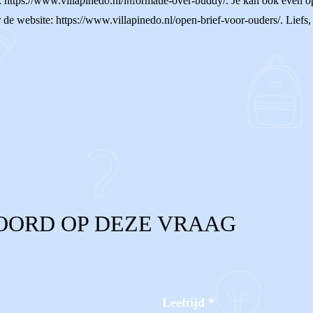
: https://www.villapinedo.nl/informatie-over-buddy/. Je kan ook even o
aar de website: https://www.villapinedo.nl/open-brief-voor-ouders/. Liefs
OORD OP DEZE VRAAG
Leeftijd
*