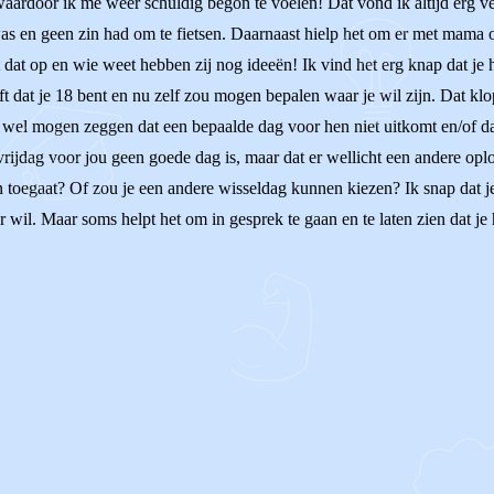
 waardoor ik me weer schuldig begon te voelen! Dat vond ik altijd erg ve
as en geen zin had om te fietsen. Daarnaast hielp het om er met mama of
at op en wie weet hebben zij nog ideeën! Ik vind het erg knap dat je h
ijft dat je 18 bent en nu zelf zou mogen bepalen waar je wil zijn. Dat 
ze wel mogen zeggen dat een bepaalde dag voor hen niet uitkomt en/of
rijdag voor jou geen goede dag is, maar dat er wellicht een andere oplo
in toegaat? Of zou je een andere wisseldag kunnen kiezen? Ik snap dat 
r wil. Maar soms helpt het om in gesprek te gaan en te laten zien dat j