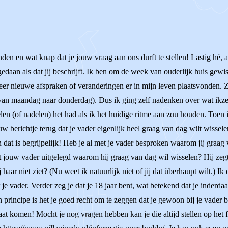
nden en wat knap dat je jouw vraag aan ons durft te stellen! Lastig hé,
 gedaan als dat jij beschrijft. Ik ben om de week van ouderlijk huis gew
eer nieuwe afspraken of veranderingen er in mijn leven plaatsvonden. 
n maandag naar donderdag). Dus ik ging zelf nadenken over wat ikzelf
en (of nadelen) het had als ik het huidige ritme aan zou houden. Toen i
w berichtje terug dat je vader eigenlijk heel graag van dag wilt wisselen
en dat is begrijpelijk! Heb je al met je vader besproken waarom jij graa
t jouw vader uitgelegd waarom hij graag van dag wil wisselen? Hij zegt 
ij haar niet ziet? (Nu weet ik natuurlijk niet of jij dat überhaupt wilt.) 
 je vader. Verder zeg je dat je 18 jaar bent, wat betekend dat je inderda
 principe is het je goed recht om te zeggen dat je gewoon bij je vader bli
gaat komen! Mocht je nog vragen hebben kan je die altijd stellen op he