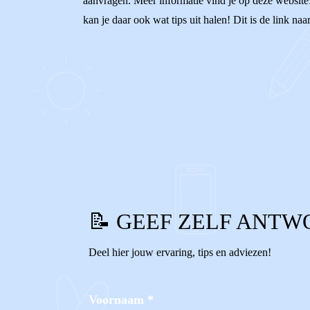
aanvragen. Meer informatie vind je op deze website
kan je daar ook wat tips uit halen! Dit is de link n
0
0
Reageer
📝 GEEF ZELF ANTW
Deel hier jouw ervaring, tips en adviezen!
Voornaam
*