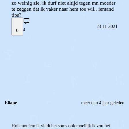
zo weinig zie, ik durf niet altijd tegen mn moeder
te zeggen dat ik vaker naar hem toe wil.. iemand
tips?
23-11-2021
4
0
STEL JE EIGEN VRAAG
OF
REAGEER OP DIT BERICHT
REACTIES (
4
)
Eliane
meer dan 4 jaar geleden
Hoi anoniem ik vindt het soms ook moeilijk ik zou het