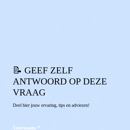
0
0
Reageer
📝 GEEF ZELF
ANTWOORD OP DEZE
VRAAG
Deel hier jouw ervaring, tips en adviezen!
Voornaam
*