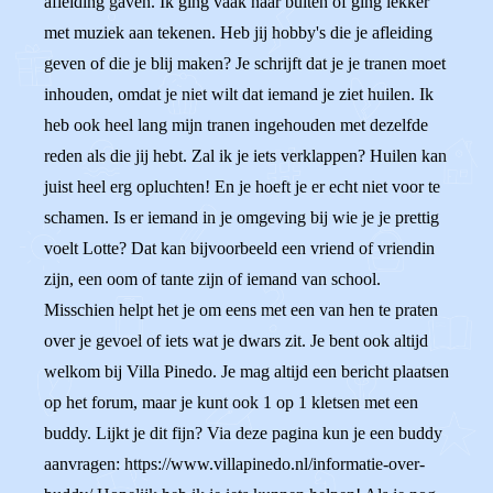
afleiding gaven. Ik ging vaak naar buiten of ging lekker
met muziek aan tekenen. Heb jij hobby's die je afleiding
geven of die je blij maken? Je schrijft dat je je tranen moet
inhouden, omdat je niet wilt dat iemand je ziet huilen. Ik
heb ook heel lang mijn tranen ingehouden met dezelfde
reden als die jij hebt. Zal ik je iets verklappen? Huilen kan
juist heel erg opluchten! En je hoeft je er echt niet voor te
schamen. Is er iemand in je omgeving bij wie je je prettig
voelt Lotte? Dat kan bijvoorbeeld een vriend of vriendin
zijn, een oom of tante zijn of iemand van school.
Misschien helpt het je om eens met een van hen te praten
over je gevoel of iets wat je dwars zit. Je bent ook altijd
welkom bij Villa Pinedo. Je mag altijd een bericht plaatsen
op het forum, maar je kunt ook 1 op 1 kletsen met een
buddy. Lijkt je dit fijn? Via deze pagina kun je een buddy
aanvragen: https://www.villapinedo.nl/informatie-over-