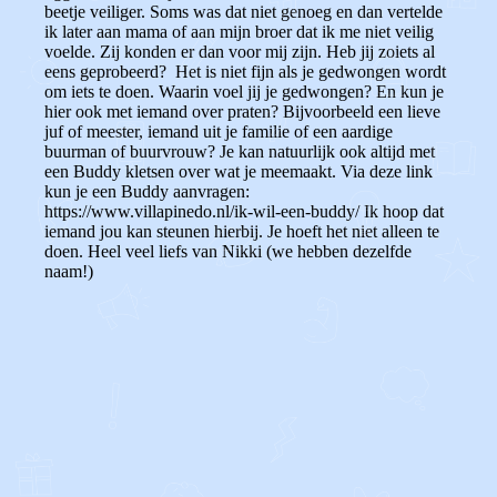
beetje veiliger. Soms was dat niet genoeg en dan vertelde
ik later aan mama of aan mijn broer dat ik me niet veilig
voelde. Zij konden er dan voor mij zijn. Heb jij zoiets al
eens geprobeerd? Het is niet fijn als je gedwongen wordt
om iets te doen. Waarin voel jij je gedwongen? En kun je
hier ook met iemand over praten? Bijvoorbeeld een lieve
juf of meester, iemand uit je familie of een aardige
buurman of buurvrouw? Je kan natuurlijk ook altijd met
een Buddy kletsen over wat je meemaakt. Via deze link
kun je een Buddy aanvragen:
https://www.villapinedo.nl/ik-wil-een-buddy/ Ik hoop dat
iemand jou kan steunen hierbij. Je hoeft het niet alleen te
doen. Heel veel liefs van Nikki (we hebben dezelfde
naam!)
0
0
Reageer