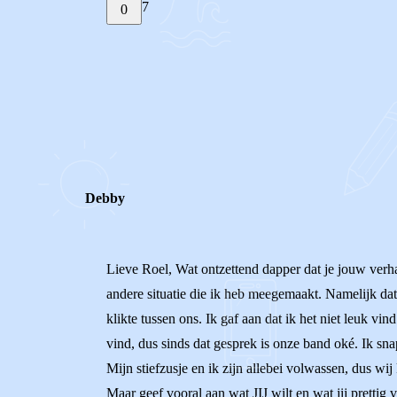
7
0
STEL JE EIGEN VRAAG
REACTIES (
7
)
Debby
Lieve Roel, Wat ontzettend dapper dat je jouw verhaal
andere situatie die ik heb meegemaakt. Namelijk dat
klikte tussen ons. Ik gaf aan dat ik het niet leuk vi
vind, dus sinds dat gesprek is onze band oké. Ik sna
Mijn stiefzusje en ik zijn allebei volwassen, dus wi
Maar geef vooral aan wat JIJ wilt en wat jij pretti