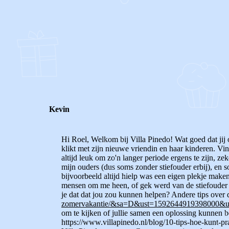
0
0
Reageer
Kevin
Hi Roel, Welkom bij Villa Pinedo! Wat goed dat jij on
klikt met zijn nieuwe vriendin en haar kinderen. Vin
altijd leuk om zo'n langer periode ergens te zijn, ze
mijn ouders (dus soms zonder stiefouder erbij), en s
bijvoorbeeld altijd hielp was een eigen plekje maken
mensen om me heen, of gek werd van de stiefouder e
je dat dat jou zou kunnen helpen? Andere tips over
zomervakantie/&sa=D&ust=15926449193980
om te kijken of jullie samen een oplossing kunnen be
https://www.villapinedo.nl/blog/10-tips-hoe-kunt-pr