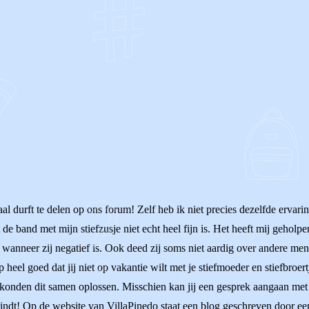
OF
 durft te delen op ons forum! Zelf heb ik niet precies dezelfde ervaring 
 de band met mijn stiefzusje niet echt heel fijn is. Het heeft mij geho
nd wanneer zij negatief is. Ook deed zij soms niet aardig over andere men
p heel goed dat jij niet op vakantie wilt met je stiefmoeder en stiefbroe
j konden dit samen oplossen. Misschien kan jij een gesprek aangaan met 
g vindt! Op de website van VillaPinedo staat een blog geschreven door e