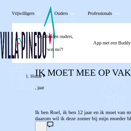
Vrijwilligers
Ouders
Professionals
Gescheiden ouders,
App met een Buddy
wat nu?!
IK MOET MEE OP VA
Home
,
jaar
Ik ben Roel, ik ben 12 jaar en ik moet van mij
daarom wil ik deze zomer bij mijn moeder b