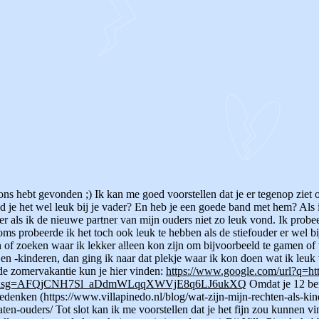
s hebt gevonden ;) Ik kan me goed voorstellen dat je er tegenop ziet om 
d je het wel leuk bij je vader? En heb je een goede band met hem? Als i
ker als ik de nieuwe partner van mijn ouders niet zo leuk vond. Ik probe
oms probeerde ik het toch ook leuk te hebben als de stiefouder er wel b
 of zoeken waar ik lekker alleen kon zijn om bijvoorbeeld te gamen of t
n -kinderen, dan ging ik naar dat plekje waar ik kon doen wat ik leuk 
 de zomervakantie kun je hier vinden:
https://www.google.com/url?q=htt
00&usg=AFQjCNH7Sl_aDdmWLqqXWVjE8q6LJ6ukXQ
Omdat je 12 ben
denken (https://www.villapinedo.nl/blog/wat-zijn-mijn-rechten-als-kind/
aten-ouders/ Tot slot kan ik me voorstellen dat je het fijn zou kunnen 