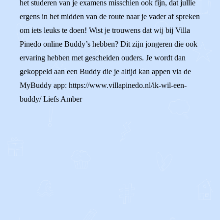
het studeren van je examens misschien ook fijn, dat jullie
ergens in het midden van de route naar je vader af spreken
om iets leuks te doen! Wist je trouwens dat wij bij Villa
Pinedo online Buddy’s hebben? Dit zijn jongeren die ook
ervaring hebben met gescheiden ouders. Je wordt dan
gekoppeld aan een Buddy die je altijd kan appen via de
MyBuddy app: https://www.villapinedo.nl/ik-wil-een-
buddy/ Liefs Amber
0
0
Reageer