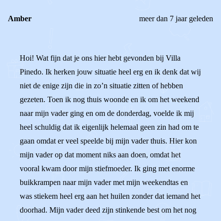
Amber
meer dan 7 jaar geleden
Hoi! Wat fijn dat je ons hier hebt gevonden bij Villa
Pinedo. Ik herken jouw situatie heel erg en ik denk dat wij
niet de enige zijn die in zo’n situatie zitten of hebben
gezeten. Toen ik nog thuis woonde en ik om het weekend
naar mijn vader ging en om de donderdag, voelde ik mij
heel schuldig dat ik eigenlijk helemaal geen zin had om te
gaan omdat er veel speelde bij mijn vader thuis. Hier kon
mijn vader op dat moment niks aan doen, omdat het
vooral kwam door mijn stiefmoeder. Ik ging met enorme
buikkrampen naar mijn vader met mijn weekendtas en
was stiekem heel erg aan het huilen zonder dat iemand het
doorhad. Mijn vader deed zijn stinkende best om het nog