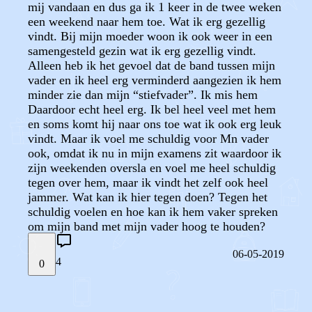
mij vandaan en dus ga ik 1 keer in de twee weken
een weekend naar hem toe. Wat ik erg gezellig
vindt. Bij mijn moeder woon ik ook weer in een
samengesteld gezin wat ik erg gezellig vindt.
Alleen heb ik het gevoel dat de band tussen mijn
vader en ik heel erg verminderd aangezien ik hem
minder zie dan mijn “stiefvader”. Ik mis hem
Daardoor echt heel erg. Ik bel heel veel met hem
en soms komt hij naar ons toe wat ik ook erg leuk
vindt. Maar ik voel me schuldig voor Mn vader
ook, omdat ik nu in mijn examens zit waardoor ik
zijn weekenden oversla en voel me heel schuldig
tegen over hem, maar ik vindt het zelf ook heel
jammer. Wat kan ik hier tegen doen? Tegen het
schuldig voelen en hoe kan ik hem vaker spreken
om mijn band met mijn vader hoog te houden?
06-05-2019
4
0
STEL JE EIGEN VRAAG