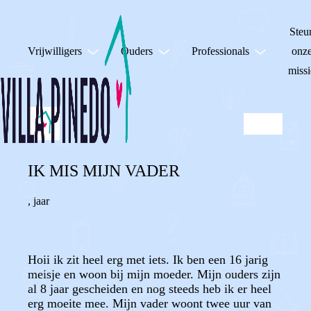
Steu
Vrijwilligers
Ouders
Professionals
onz
missi
IK MIS MIJN VADER
,
jaar
Hoii ik zit heel erg met iets. Ik ben een 16 jarig
meisje en woon bij mijn moeder. Mijn ouders zijn
al 8 jaar gescheiden en nog steeds heb ik er heel
erg moeite mee. Mijn vader woont twee uur van