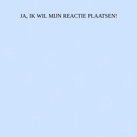
JA, IK WIL MIJN REACTIE PLAATSEN!