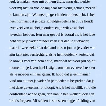
leuk te maken voor mij bij hem thuis, maar dat werkte
voor mij niet: ik voelde mij daar niet veilig genoeg mezelf
te kunnen zijn. Wanneer je gescheiden ouders hebt, is het
heel normaal dat je deze schuldgevoelens hebt. Je houdt
evenveel van allebei je ouders en je wilt ze allebei
tevreden hebben. Een naar gevoel is vooral als je het idee
hebt dat je je vader minder vaak ziet dan je stiefvader,
maar ik weet zeker dat de band tussen jou en je vader van
zijn kant niet verslechterd als je hem duidelijk verteld dat
je onwijs veel van hem houd, maar dat het voor jou op dit
moment in je leven heel lastig is om hem evenveel te zien
als je moeder en haar gezin. Ik hoop dat je een manier
vind om dit met je vader én je moeder te bespreken dat je
met deze gevoelens rondloopt. Als je het moeilijk vind die
confrontatie aan te gaan, dan kan je hen wellicht ook een
brief schrijven. Misschien is soms een dagje afleiding van