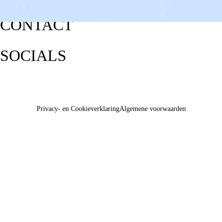
CONTACT
SOCIALS
Privacy- en Cookieverklaring
Algemene voorwaarden