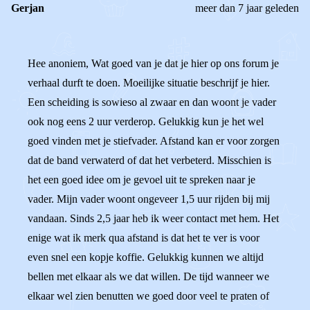
Gerjan
meer dan 7 jaar geleden
Hee anoniem, Wat goed van je dat je hier op ons forum je
verhaal durft te doen. Moeilijke situatie beschrijf je hier.
Een scheiding is sowieso al zwaar en dan woont je vader
ook nog eens 2 uur verderop. Gelukkig kun je het wel
goed vinden met je stiefvader. Afstand kan er voor zorgen
dat de band verwaterd of dat het verbeterd. Misschien is
het een goed idee om je gevoel uit te spreken naar je
vader. Mijn vader woont ongeveer 1,5 uur rijden bij mij
vandaan. Sinds 2,5 jaar heb ik weer contact met hem. Het
enige wat ik merk qua afstand is dat het te ver is voor
even snel een kopje koffie. Gelukkig kunnen we altijd
bellen met elkaar als we dat willen. De tijd wanneer we
elkaar wel zien benutten we goed door veel te praten of