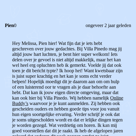
REACTIES (
3
)
Pien
0
ongeveer 2 jaar geleden
Hey Melissa, Pien hier! Wat fijn dat je iets hebt
geschreven over jouw gedachtes. Bij Villa Pinedo mag jij
altijd jouw hart luchten, je bent hier super welkom! Iets
delen over je gevoel is niet altijd makkelijk, maar het kan
wel heel erg opluchten heb ik gemerkt. Voelde jij dat ook
toen je dit bericht typte? Ik hoop het! Want kwetsbaar zijn
is juist super krachtig en het kan je soms echt verder
helpen! Hopelijk moedigt dit je daarom aan om om hulp
of een luisterend oor te vragen als je daar behoefte aan
hebt. Dat kan ik jouw eigen directe omgeving, maar dat
kan ook hier bij Villa Pinedo. Wij hebben namelijk
Online
Buddy’s
waarvoor je je kunt aanmelden. Zij hebben ook
gescheiden ouders en hebben goede tips voor jou vanuit
hun eigen soortgelijke ervaring. Verder schrijf je ook dat
je soms uitgescholden wordt en dat er lelijke dingen tegen
je worden gezegd. Wat verdrietig om horen. Ik kan mij
goed voorstellen dat dit je raakt. Ik heb de afgelopen jaren