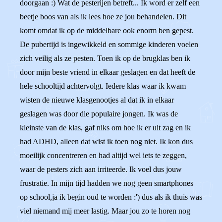
doorgaan :) Wat de pesterijen betreft... Ik word er zelf een
beetje boos van als ik lees hoe ze jou behandelen. Dit
komt omdat ik op de middelbare ook enorm ben gepest.
De pubertijd is ingewikkeld en sommige kinderen voelen
zich veilig als ze pesten. Toen ik op de brugklas ben ik
door mijn beste vriend in elkaar geslagen en dat heeft de
hele schooltijd achtervolgt. Iedere klas waar ik kwam
wisten de nieuwe klasgenootjes al dat ik in elkaar
geslagen was door die populaire jongen. Ik was de
kleinste van de klas, gaf niks om hoe ik er uit zag en ik
had ADHD, alleen dat wist ik toen nog niet. Ik kon dus
moeilijk concentreren en had altijd wel iets te zeggen,
waar de pesters zich aan irriteerde. Ik voel dus jouw
frustratie. In mijn tijd hadden we nog geen smartphones
op school,ja ik begin oud te worden :') dus als ik thuis was
viel niemand mij meer lastig. Maar jou zo te horen nog