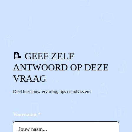
0
0
Reageer
📝 GEEF ZELF
ANTWOORD OP DEZE
VRAAG
Deel hier jouw ervaring, tips en adviezen!
Voornaam
*