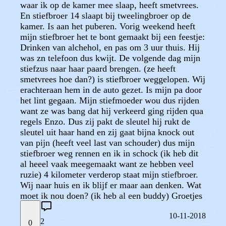
waar ik op de kamer mee slaap, heeft smetvrees.
En stiefbroer 14 slaapt bij tweelingbroer op de
kamer. Is aan het puberen. Vorig weekend heeft
mijn stiefbroer het te bont gemaakt bij een feestje:
Drinken van alchehol, en pas om 3 uur thuis. Hij
was zn telefoon dus kwijt. De volgende dag mijn
stiefzus naar haar paard brengen. (ze heeft
smetvrees hoe dan?) is stiefbroer weggelopen. Wij
erachteraan hem in de auto gezet. Is mijn pa door
het lint gegaan. Mijn stiefmoeder wou dus rijden
want ze was bang dat hij verkeerd ging rijden qua
regels Enzo. Dus zij pakt de sleutel hij rukt de
sleutel uit haar hand en zij gaat bijna knock out
van pijn (heeft veel last van schouder) dus mijn
stiefbroer weg rennen en ik in schock (ik heb dit
al heeel vaak meegemaakt want ze hebben veel
ruzie) 4 kilometer verderop staat mijn stiefbroer.
Wij naar huis en ik blijf er maar aan denken. Wat
moet ik nou doen? (ik heb al een buddy) Groetjes
10-11-2018
2
0