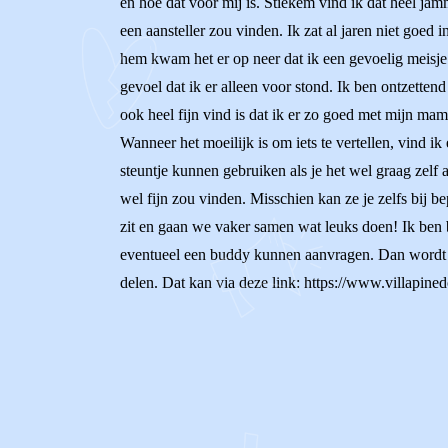
en hoe dat voor mij is. Stiekem vind ik dat heel ja
een aansteller zou vinden. Ik zat al jaren niet goed
hem kwam het er op neer dat ik een gevoelig meisje 
gevoel dat ik er alleen voor stond. Ik ben ontzettend
ook heel fijn vind is dat ik er zo goed met mijn mam
Wanneer het moeilijk is om iets te vertellen, vind ik
steuntje kunnen gebruiken als je het wel graag zelf a
wel fijn zou vinden. Misschien kan ze je zelfs bij b
zit en gaan we vaker samen wat leuks doen! Ik ben b
eventueel een buddy kunnen aanvragen. Dan wordt je
delen. Dat kan via deze link: https://www.villapine
0
0
Reageer