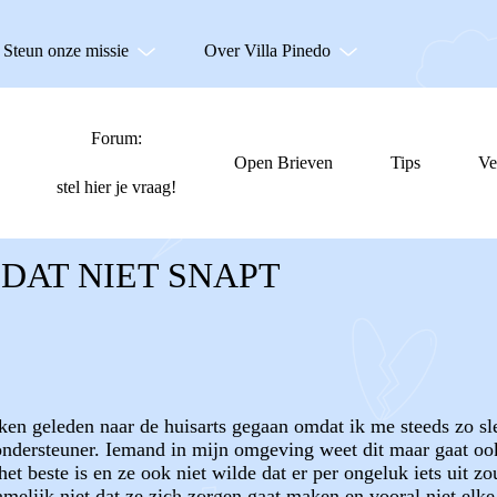
Steun onze missie
Over Villa Pinedo
Forum:
Open Brieven
Tips
Ve
stel hier je vraag!
 DAT NIET SNAPT
n geleden naar de huisarts gegaan omdat ik me steeds zo slec
kondersteuner. Iemand in mijn omgeving weet dit maar gaat oo
het beste is en ze ook niet wilde dat er per ongeluk iets uit
amelijk niet dat ze zich zorgen gaat maken en vooral niet elke