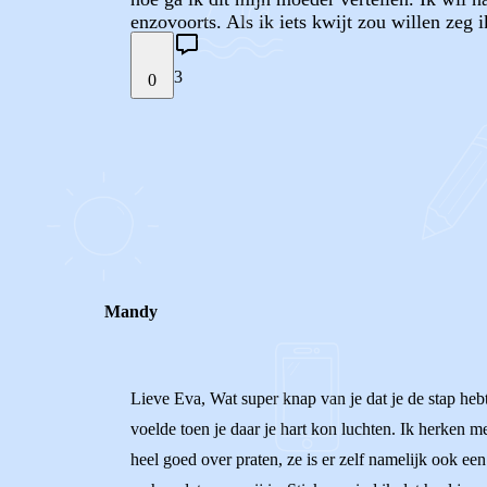
enzovoorts. Als ik iets kwijt zou willen zeg i
3
0
STEL JE EIGEN VRAAG
REACTIES (
3
)
Mandy
Lieve Eva, Wat super knap van je dat je de stap hebt
voelde toen je daar je hart kon luchten. Ik herken m
heel goed over praten, ze is er zelf namelijk ook ee