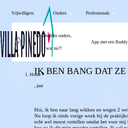
Vrijwilligers
Ouders
Professionals
Gescheiden ouders,
App met een Buddy
wat nu?!
IK BEN BANG DAT ZE
Home
,
jaar
Hoi, ik ben naar lang wikken en wegen 2 weke
Nu loop ik sinds vorige week bij de praktij
echt wel moest vertellen omdat het voor mij 
hoe ga ik dit mijn moeder vertellen. Ik wil n