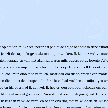
op het forum: ik weet zeker dat je niet de enige bent die in deze situatie 
 je zelf de stap hebt gemaakt om hulp te zoeken. Ik kan me wel voorstell
en gepraat, en van niet allemaal waren mijn ouders op de hoogte. Af en 
g te voelen mijn hart kon luchten. Ik hoop dat je eenzelfde soort ervar
 allebei mijn ouders te vertellen, maar ook om dit op precies een manier
kken die ik met de therapeut doorbracht en had voelden als mijn eigen te
 en hierover had ik dat wel. Ik heb er toen ook voor gekozen om een br
cht en dat me dat goed deed. Voor de rest ook dat ik graag had dat ze 
ik iets aan ze wilde vertellen of een ervaring met ze wilde delen. Missc
en lezen, hoef je je niet voor te bereiden op een gesprek of rekening te 