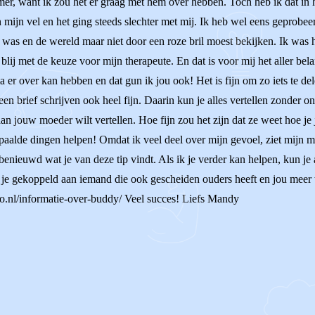
mmer, want ik zou het er graag met hem over hebben. Toch heb ik dat in 
 in mijn vel en het ging steeds slechter met mij. Ik heb wel eens geprobe
was en de wereld maar niet door een roze bril moest bekijken. Ik was he
 blij met de keuze voor mijn therapeute. En dat is voor mij het aller bel
a er over kan hebben en dat gun ik jou ook! Het is fijn om zo iets te de
 een brief schrijven ook heel fijn. Daarin kun je alles vertellen zonder
an jouw moeder wilt vertellen. Hoe fijn zou het zijn dat ze weet hoe je j
epaalde dingen helpen! Omdat ik veel deel over mijn gevoel, ziet mijn m
enieuwd wat je van deze tip vindt. Als ik je verder kan helpen, kun je 
 gekoppeld aan iemand die ook gescheiden ouders heeft en jou meer ti
do.nl/informatie-over-buddy/ Veel succes! Liefs Mandy