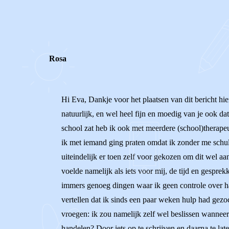
0
0
Reageer
Rosa
Hi Eva, Dankje voor het plaatsen van dit bericht hier 
natuurlijk, en wel heel fijn en moedig van je ook dat
school zat heb ik ook met meerdere (school)therapeut
ik met iemand ging praten omdat ik zonder me schuldi
uiteindelijk er toen zelf voor gekozen om dit wel aan
voelde namelijk als iets voor mij, de tijd en gespre
immers genoeg dingen waar ik geen controle over had
vertellen dat ik sinds een paar weken hulp had gezo
vroegen: ik zou namelijk zelf wel beslissen wanneer 
handelen? Door iets op te schrijven en daarna te lat