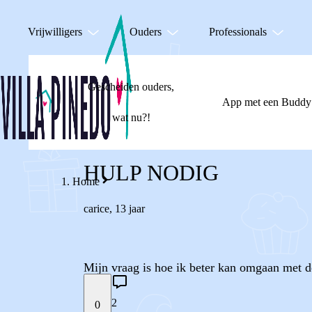
Vrijwilligers
Ouders
Professionals
Gescheiden ouders,
App met een Buddy
wat nu?!
HULP NODIG
Home
carice
,
13 jaar
Mijn vraag is hoe ik beter kan omgaan met de 
2
0