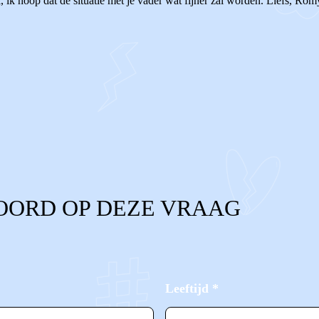
bi, ik hoop dat de situatie met je vader wat fijner zal worden. Liefs, Rom
OORD OP DEZE VRAAG
Leeftijd
*