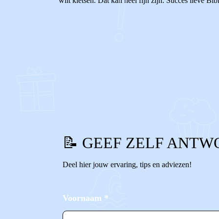
wilt kletsen. Dat kan heel fijn zijn. Succes lieve Bi
0
0
Reageer
📝 GEEF ZELF ANTW
Deel hier jouw ervaring, tips en adviezen!
Voornaam
*