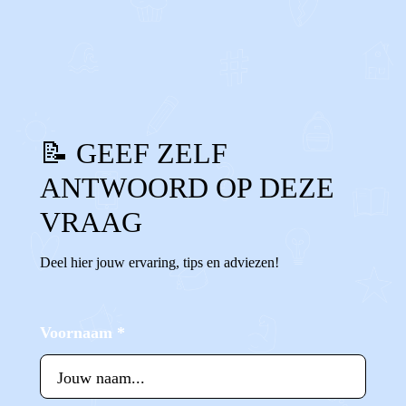
0
0
Reageer
📝 GEEF ZELF
ANTWOORD OP DEZE
VRAAG
Deel hier jouw ervaring, tips en adviezen!
Voornaam
*