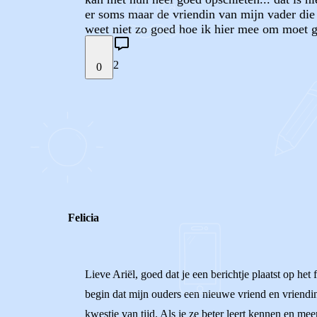
er soms maar de vriendin van mijn vader die 
weet niet zo goed hoe ik hier mee om moet g
2
0
STEL JE EIGEN VRAAG
REACTIES (
2
)
Felicia
Lieve Ariël, goed dat je een berichtje plaatst op het 
begin dat mijn ouders een nieuwe vriend en vriendin
kwestie van tijd. Als je ze beter leert kennen en me