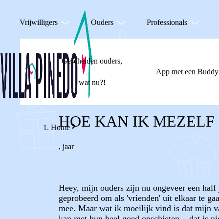
Vrijwilligers
Ouders
Professionals
Gescheiden ouders,
App met een Buddy
wat nu?!
HOE KAN IK MEZELF 
Home
,
jaar
Heey, mijn ouders zijn nu ongeveer een half 
geprobeerd om als 'vrienden' uit elkaar te g
mee. Maar wat ik moeilijk vind is dat mijn v
kan met hun heel goed opschieten... dat is ni