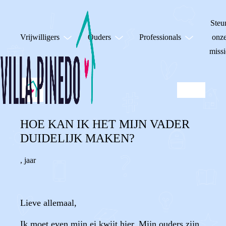
Steu
Vrijwilligers
Ouders
Professionals
onz
missi
HOE KAN IK HET MIJN VADER
DUIDELIJK MAKEN?
,
jaar
Lieve allemaal,
Ik moet even mijn ei kwijt hier. Mijn ouders zijn