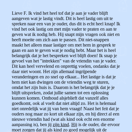
Lieve F. Ik vind het heel tof dat je aan je vader blijft
aangeven wat je lastig vindt. Dit is heel lastig om uit te
spreken naar een van je ouder, dus dit is echt heel knap! Ik
vind het ook lastig om met mijn vader te praten en aan te
geven wat ik nodig heb. Hij snapt mijn vragen ook niet en
heeft moeite om zich aan te passen. Dit niet-snappen
maakt het alleen maar lastiger om met hem in gesprek te
gaan en aan te geven wat je nodig hebt. Maar het is heel
belangrijk dat je het bespreken wel blijft doen! Ik snap je
gevoel van het "intrekken" van de vriendin van je vader.
Dit kan heel vervelend en onprettig voelen, ondanks dat je
daar niet woont. Het zijn allemaal ingrijpende
veranderingen en zo snel op elkaar... Het lastige is dat je
hem niet kan dwingen om de vriendin weg te sturen,
omdat het zijn huis is. Daarom is het belangrijk dat je je
blijft uitspreken, zodat jullie samen tot een oplossing
kunnen komen. Onthoud alsjeblieft dat vanzelf alles
goedkomt, ook al voelt dat niet altijd zo. Het is helemaal
niet onredelijk wat jij van hem vraagt! Naast het feit dat je
ouders nog maar zo kort uit elkaar zijn, en hij direct al een
nieuwe vriendin had (wat als kind ook echt een enorme
aanpassing is), ben jij
zijn kind
.
Hij
is de ouder, die ervoor
moet zorgen dat jij als kind zo goed mogelijk uit de