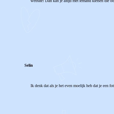
website! Dan kan je altijd met iemand kletsen die ook
0
0
Reageer
Selin
Ik denk dat als je het even moelijk heb dat je een fo