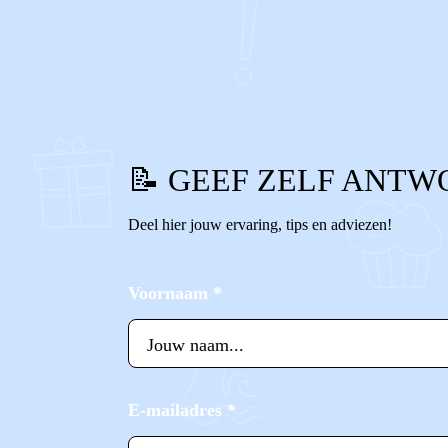
0
0
Reageer
📝 GEEF ZELF ANTW
Deel hier jouw ervaring, tips en adviezen!
Voornaam
*
E-mailadres
*