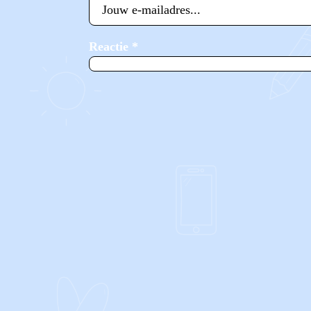
Reactie
*