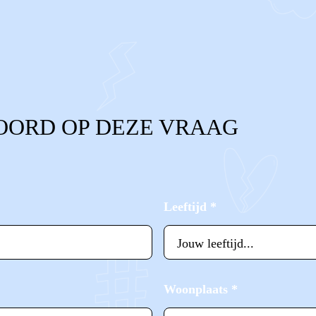
OORD OP DEZE VRAAG
Leeftijd
*
Woonplaats
*