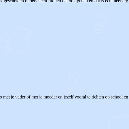
 gescheiden ouders heeft. Ik heb dat ook gehad en dat is echt heel erg fi
to met je vader of met je moeder en jezelf vooral te richten op school e