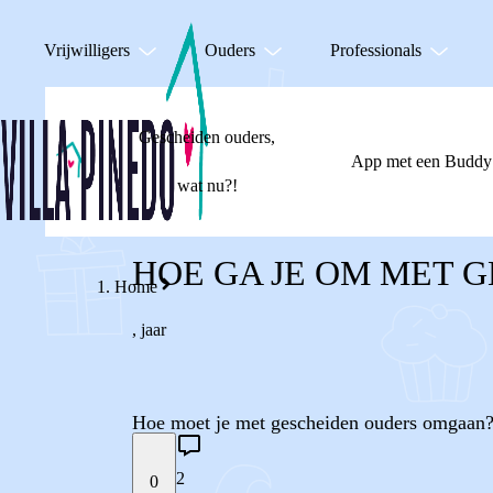
Vrijwilligers
Ouders
Professionals
Gescheiden ouders,
App met een Buddy
wat nu?!
HOE GA JE OM MET 
Home
,
jaar
Hoe moet je met gescheiden ouders omgaan
2
0