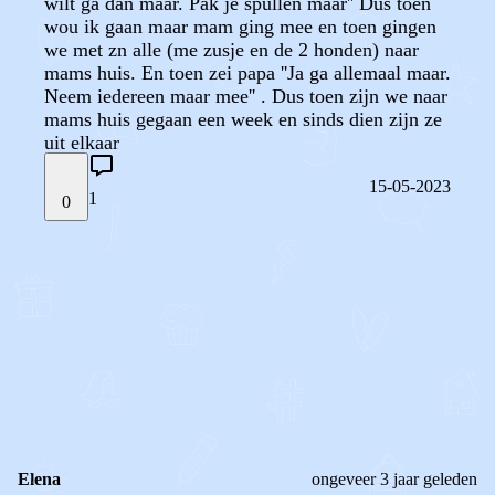
wilt ga dan maar. Pak je spullen maar'' Dus toen
wou ik gaan maar mam ging mee en toen gingen
we met zn alle (me zusje en de 2 honden) naar
mams huis. En toen zei papa ''Ja ga allemaal maar.
Neem iedereen maar mee'' . Dus toen zijn we naar
mams huis gegaan een week en sinds dien zijn ze
uit elkaar
15-05-2023
1
0
STEL JE EIGEN VRAAG
OF
REAGEER OP DIT BERICHT
REACTIES (
1
)
Elena
ongeveer 3 jaar geleden