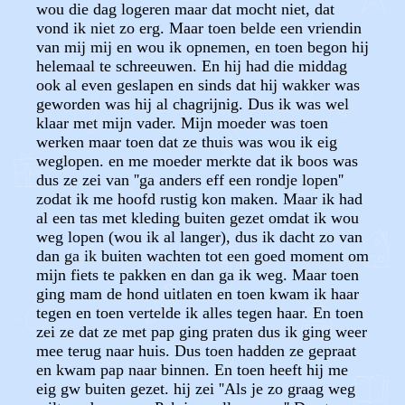
wou die dag logeren maar dat mocht niet, dat
vond ik niet zo erg. Maar toen belde een vriendin
van mij mij en wou ik opnemen, en toen begon hij
helemaal te schreeuwen. En hij had die middag
ook al even geslapen en sinds dat hij wakker was
geworden was hij al chagrijnig. Dus ik was wel
klaar met mijn vader. Mijn moeder was toen
werken maar toen dat ze thuis was wou ik eig
weglopen. en me moeder merkte dat ik boos was
dus ze zei van ''ga anders eff een rondje lopen''
zodat ik me hoofd rustig kon maken. Maar ik had
al een tas met kleding buiten gezet omdat ik wou
weg lopen (wou ik al langer), dus ik dacht zo van
dan ga ik buiten wachten tot een goed moment om
mijn fiets te pakken en dan ga ik weg. Maar toen
ging mam de hond uitlaten en toen kwam ik haar
tegen en toen vertelde ik alles tegen haar. En toen
zei ze dat ze met pap ging praten dus ik ging weer
mee terug naar huis. Dus toen hadden ze gepraat
en kwam pap naar binnen. En toen heeft hij me
eig gw buiten gezet. hij zei ''Als je zo graag weg