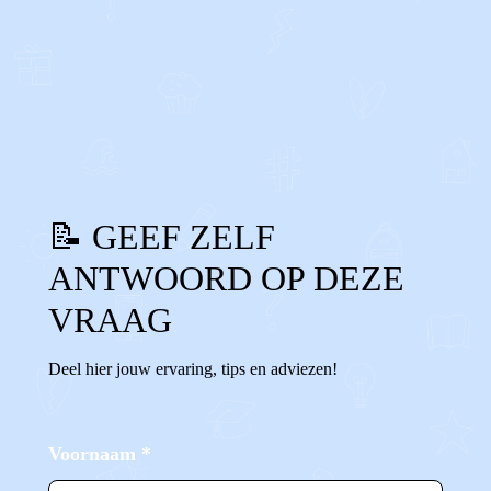
0
0
Reageer
📝 GEEF ZELF
ANTWOORD OP DEZE
VRAAG
Deel hier jouw ervaring, tips en adviezen!
Voornaam
*