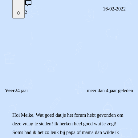
16-02-2022
2
0
STEL JE EIGEN VRAAG
OF
REAGEER OP DIT BERICHT
REACTIES (
2
)
Veer
24 jaar
meer dan 4 jaar geleden
Hoi Meike, Wat goed dat je het forum hebt gevonden om
deze vraag te stellen! Ik herken heel goed wat je zegt!
Soms had ik het zo leuk bij papa of mama dan wilde ik