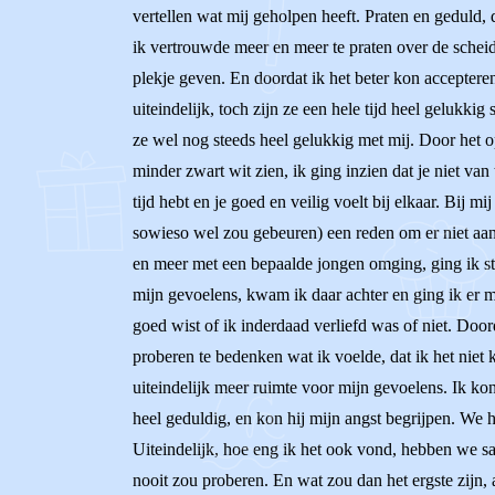
vertellen wat mij geholpen heeft. Praten en geduld,
ik vertrouwde meer en meer te praten over de scheid
plekje geven. En doordat ik het beter kon accepteren
uiteindelijk, toch zijn ze een hele tijd heel gelukki
ze wel nog steeds heel gelukkig met mij. Door het op
minder zwart wit zien, ik ging inzien dat je niet van 
tijd hebt en je goed en veilig voelt bij elkaar. Bij m
sowieso wel zou gebeuren) een reden om er niet aan 
en meer met een bepaalde jongen omging, ging ik stee
mijn gevoelens, kwam ik daar achter en ging ik er 
goed wist of ik inderdaad verliefd was of niet. Doo
proberen te bedenken wat ik voelde, dat ik het niet 
uiteindelijk meer ruimte voor mijn gevoelens. Ik kon
heel geduldig, en kon hij mijn angst begrijpen. We h
Uiteindelijk, hoe eng ik het ook vond, hebben we sam
nooit zou proberen. En wat zou dan het ergste zijn, a