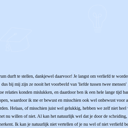
orum durft te stellen, dankjewel daarvoor! Je langst om verliefd te word
us bij mij zijn ze nooit het voorbeeld van 'liefde tussen twee mensen' 
oe relaties konden mislukken, en daardoor ben ik een hele lange tijd ban
 lopen, waardoor ik me er bewust en misschien ook wel onbewust voor a
worden. Helaas, of misschien juist wel gelukkig, hebben we zelf niet he
t nu willen of niet. Al kan het natuurlijk wel dat je door de scheiding
rkent. Ik kan je natuurlijk niet vertellen of je nu wel of niet verliefd b