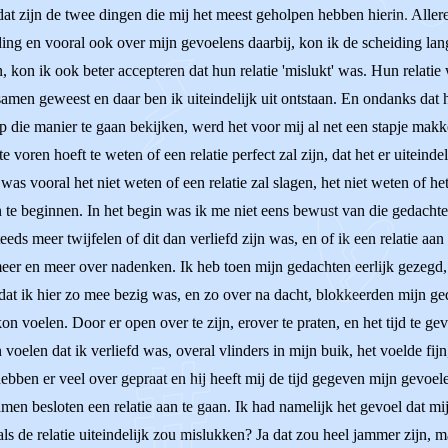
 dat zijn de twee dingen die mij het meest geholpen hebben hierin. Alle
ing en vooral ook over mijn gevoelens daarbij, kon ik de scheiding la
, kon ik ook beter accepteren dat hun relatie 'mislukt' was. Hun relatie 
g samen geweest en daar ben ik uiteindelijk uit ontstaan. En ondanks dat h
 die manier te gaan bekijken, werd het voor mij al net een stapje makke
te voren hoeft te weten of een relatie perfect zal zijn, dat het er uitein
ij was vooral het niet weten of een relatie zal slagen, het niet weten of h
te beginnen. In het begin was ik me niet eens bewust van die gedachte
ds meer twijfelen of dit dan verliefd zijn was, en of ik een relatie aa
meer en meer over nadenken. Ik heb toen mijn gedachten eerlijk gezegd
rdat ik hier zo mee bezig was, en zo over na dacht, blokkeerden mijn ge
kon voelen. Door er open over te zijn, erover te praten, en het tijd te g
 voelen dat ik verliefd was, overal vlinders in mijn buik, het voelde fi
ebben er veel over gepraat en hij heeft mij de tijd gegeven mijn gevoele
en besloten een relatie aan te gaan. Ik had namelijk het gevoel dat mijn
ls de relatie uiteindelijk zou mislukken? Ja dat zou heel jammer zijn, ma