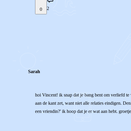
2
0
STEL JE EIGEN VRAAG
REACTIES (
2
)
Sarah
hoi Vincent! ik snap dat je bang bent om verliefd te
aan de kant zet, want niet alle relaties eindigen. D
een vriendin?' ik hoop dat je er wat aan hebt. groetj