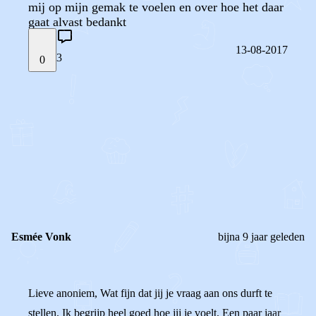
mij op mijn gemak te voelen en over hoe het daar
gaat alvast bedankt
13-08-2017
3
0
STEL JE EIGEN VRAAG
OF
REAGEER OP DIT BERICHT
REACTIES (
3
)
Esmée Vonk
bijna 9 jaar geleden
Lieve anoniem, Wat fijn dat jij je vraag aan ons durft te
stellen. Ik begrijp heel goed hoe jij je voelt. Een paar jaar