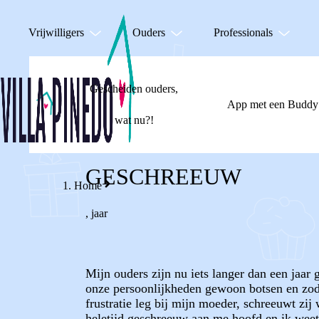
Vrijwilligers
Ouders
Professionals
Gescheiden ouders,
App met een Buddy
wat nu?!
GESCHREEUW
Home
,
jaar
Mijn ouders zijn nu iets langer dan een jaar 
onze persoonlijkheden gewoon botsen en zodr
frustratie leg bij mijn moeder, schreeuwt zi
heletijd geschreeuw aan me hoofd en ik weet 