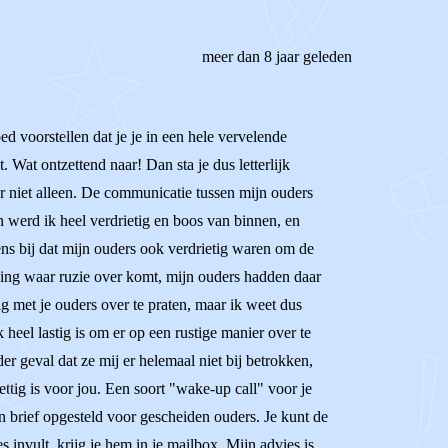
meer dan 8 jaar geleden
ed voorstellen dat je je in een hele vervelende
. Wat ontzettend naar! Dan sta je dus letterlijk
er niet alleen. De communicatie tussen mijn ouders
n werd ik heel verdrietig en boos van binnen, en
ns bij dat mijn ouders ook verdrietig waren om de
 ding waar ruzie over komt, mijn ouders hadden daar
tig met je ouders over te praten, maar ik weet dus
 heel lastig is om er op een rustige manier over te
r geval dat ze mij er helemaal niet bij betrokken,
rettig is voor jou. Een soort "wake-up call" voor je
n brief opgesteld voor gescheiden ouders. Je kunt de
 invult, krijg je hem in je mailbox. Mijn advies is