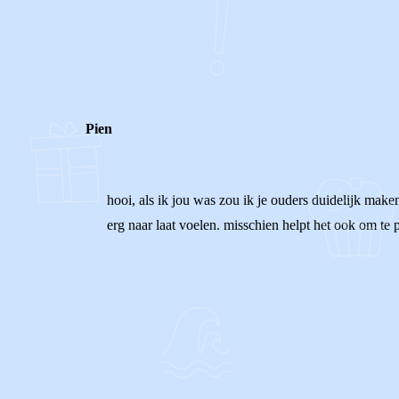
0
0
Reageer
Pien
hooi, als ik jou was zou ik je ouders duidelijk maken
erg naar laat voelen. misschien helpt het ook om te p
0
0
Reageer