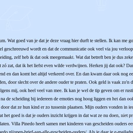
m. Wat goed van je dat je deze vraag hier durft te stellen. Ik kan me go
r veel geschreeuwd wordt en dat de communicatie ook veel via jou verloopt
heiding, zelf heb ik dat ook meegemaakt. Wat dat betreft ben je dus zek
 zó zat, dat ik het liefst even wilde verdwijnen. Herken jij dat ook? Da
wend en dan komt het altijd verkeerd over. En dan kwam daar ook nog ee
rden, door slecht over de andere ouder te praten. Ook geld is vaak zo'n
volgens mij, ook heel veel van mee. Ik kan je wel de tip geven om er rus
t na de scheiding bij iedereen de emoties nog hoog liggen en het dan ook
oor dat ze hun kind er zo tussenin plaatsen. Mijn ouders vonden in iede
at het goed is dat je ouders inzicht krijgen in dat wat ze nu doen, niet p
laten. Villa Pinedo heeft samen met kinderen van gescheiden ouders ee
edo.nl/open-brief-aan-alle-gescheiden-ouders/. Als je daar je e-mailadres