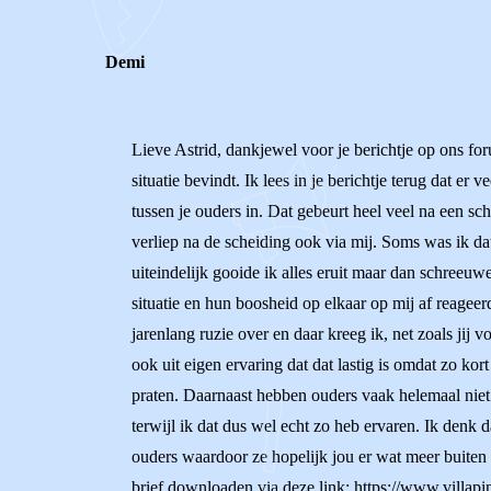
Demi
Lieve Astrid, dankjewel voor je berichtje op ons foru
situatie bevindt. Ik lees in je berichtje terug dat e
tussen je ouders in. Dat gebeurt heel veel na een sc
verliep na de scheiding ook via mij. Soms was ik dat
uiteindelijk gooide ik alles eruit maar dan schreeu
situatie en hun boosheid op elkaar op mij af reagee
jarenlang ruzie over en daar kreeg ik, net zoals jij 
ook uit eigen ervaring dat dat lastig is omdat zo kor
praten. Daarnaast hebben ouders vaak helemaal niet d
terwijl ik dat dus wel echt zo heb ervaren. Ik denk d
ouders waardoor ze hopelijk jou er wat meer buiten 
brief downloaden via deze link: https://www.villapin