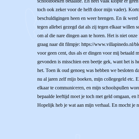
schoolboeken betaalde. En heel vaak klopte er geen 
toch ook zeker voor de helft door mijn vader). Kor
beschuldigingen heen en weer brengen. En ik werd eig
tegen allebei gezegd dat als zij tegen elkaar wille
om al die nare dingen aan te horen. Het is niet onze
graag naar dit filmpje: https://www.villapinedo.nl/bl
voor geen cent, dus als er dingen voor mij betaald
gevonden is misschien een beetje gek, want het is h
het. Toen ik oud genoeg was hebben we besloten dat 
nu al jaren zelf mijn boeken, mijn collegegeld etc. 
elkaar te communiceren, en mijn schoolspullen worden
bepaalde leeftijd moet je toch met geld omgaan, en
Hopelijk heb je wat aan mijn verhaal. En mocht je n