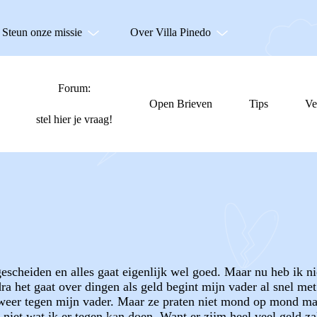
Steun onze missie
Over Villa Pinedo
Forum:
Open Brieven
Tips
Ve
stel hier je vraag!
gescheiden en alles gaat eigenlijk wel goed. Maar nu heb ik n
a het gaat over dingen als geld begint mijn vader al snel me
j weer tegen mijn vader. Maar ze praten niet mond op mond maa
niet wat ik er tegen kan doen. Want er zijm heel veel geld zak