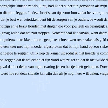
rtgelijke situatie zat als jij nu, had ik het super fijn gevonden als mij
it uit te leggen. In deze brief staan tips voor hun zodat het voor jou 
e dat je best wel betrokken bent bij de zorgen van je ouders. Je wordt da
kind zijn en je bezig houden met dingen die voor jou leuk en belangrijk
graag wilde dat het zou stoppen. Achteraf baal ik daarvan, want daar
rin opnieuw betrekken, door tegen je te schreeuwen over zaken als geld 
heb een keer met mijn moeder afgesproken dat ik mijn hand op zou steken
et hoefde te zeggen. Of ik liep de kamer uit zodat ik niet hoefde te co
on zeggen dat ik het echt niet fijn vond wat ze zei en dat ik niet wilde
 geval dat het delen van mijn ervaring je een beetje heeft geholpen. Do
k weet hoe rot deze situatie kan zijn dus als je nog meer wilt delen, vrag