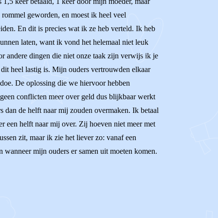
s 1,5 keer betaald, 1 keer door mijn moeder, maar
e rommel geworden, en moest ik heel veel
den. En dit is precies wat ik ze heb verteld. Ik heb
kunnen laten, want ik vond het helemaal niet leuk
 andere dingen die niet onze taak zijn verwijs ik je
 dit heel lastig is. Mijn ouders vertrouwden elkaar
gedoe. De oplossing die we hiervoor hebben
 geen conflicten meer over geld dus blijkbaar werkt
s dan de helft naar mij zouden overmaken. Ik betaal
er een helft naar mij over. Zij hoeven niet meer met
sen zit, maar ik zie het liever zo: vanaf een
dan wanneer mijn ouders er samen uit moeten komen.