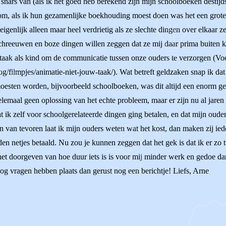
snars van (als ik het goed heb berekend zijn mijn schoolboeken destijd
tom, als ik hun gezamenlijke boekhouding moest doen was het een grot
enlijk alleen maar heel verdrietig als ze slechte dingen over elkaar zei
n schreeuwen en boze dingen willen zeggen dat ze mij daar prima buiten 
 taak als kind om de communicatie tussen onze ouders te verzorgen (Voor
og/filmpjes/animatie-niet-jouw-taak/). Wat betreft geldzaken snap ik dat
 moesten worden, bijvoorbeeld schoolboeken, was dit altijd een enorm 
elemaal geen oplossing van het echte probleem, maar er zijn nu al jaren
ik zelf voor schoolgerelateerde dingen ging betalen, en dat mijn ouder
En van tevoren laat ik mijn ouders weten wat het kost, dan maken zij ied
 netjes betaald. Nu zou je kunnen zeggen dat het gek is dat ik er zo tus
 het doorgeven van hoe duur iets is is voor mij minder werk en gedoe 
og vragen hebben plaats dan gerust nog een berichtje! Liefs, Arne