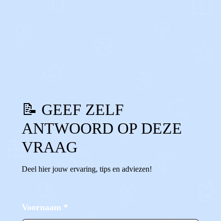
0
0
Reageer
📝 GEEF ZELF
ANTWOORD OP DEZE
VRAAG
Deel hier jouw ervaring, tips en adviezen!
Voornaam
*