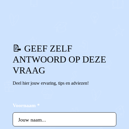
0
0
Reageer
📝 GEEF ZELF
ANTWOORD OP DEZE
VRAAG
Deel hier jouw ervaring, tips en adviezen!
Voornaam
*