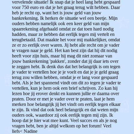
vervelende situatie! Ik snap dat je heel lang hebt gespaard
voor 750 euro en dat je het graag terug wilt hebben. Daar
heb je recht op, want het is jouw geld van jouw
bankrekening. Ik herken de situatie wel een beetje. Mijn
ouders hebben namelijk ook een keer geld van mijn
spaarrekening afgehaald omdat ze dat toen hard nodig
hadden, maar ze hebben dat eerlijk tegen mij vertelt en
terugbetaald. Dat maakte het voor mij makkelijker, omdat
ze er zo eerlijk over waren. Jij hebt alle recht om je vader
te vragen naar je geld. Het kan best zijn dat hij dit nodig
heeft voor zijn huis, maar hij mag dit niet zomaar van
jouw bankrekening 'pakken', zonder dat jij daar iets over
te zeggen hebt. Ik denk dus dat het belangrijk is om tegen
je vader te vertellen hoe je je voelt en dat je je geld graag
terug zou willen hebben, omdat je er lang voor gespaard
hebt. Als je het spannend vindt om dit zo tegen je vader te
vertellen, kun je hem ook een brief schrijven. Zo kan hij
lezen hoe jij erover denkt en kunnen jullie er daarna over
praten. Door er met je vader over te praten, laat je hem
merken hoe belangrijk jij het vindt om eerlijk tegen elkaar
te zijn. Ik vind dat ook heel belangrijk en dat weten mijn
ouders ook, waardoor zij ook eerlijk tegen mij zijn. Ik
hoop dat je hier wat mee kunt. Veel succes en als je nog
vragen hebt, ben je altijd welkom op het forum! Veel
liefs< Nadine