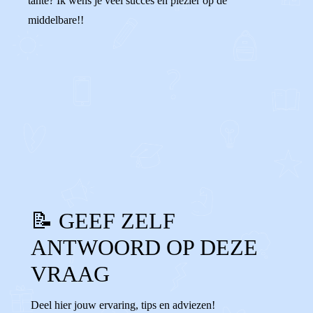
tante? Ik wens je veel succes en plezier op de
middelbare!!
0
0
Reageer
📝 GEEF ZELF
ANTWOORD OP DEZE
VRAAG
Deel hier jouw ervaring, tips en adviezen!