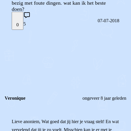
bezig met foute dingen. wat kan ik het beste
doen?
07-07-2018
5
0
STEL JE EIGEN VRAAG
OF
REAGEER OP DIT BERICHT
REACTIES (
5
)
Veronique
ongeveer 8 jaar geleden
Lieve anoniem, Wat goed dat jij hier je vraag stelt! En wat
vervelend dat jij je zo voelt. Misschien kan je er met je