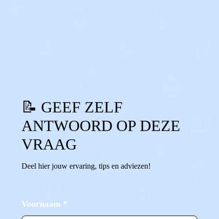
0
0
Reageer
📝 GEEF ZELF
ANTWOORD OP DEZE
VRAAG
Deel hier jouw ervaring, tips en adviezen!
Voornaam
*