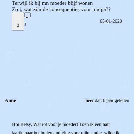
Terwijl ik bij mn moeder blijf wonen
Zo j, wat zijn de consequenties voor mn pa??
05-01-2020
3
0
STEL JE EIGEN VRAAG
OF
REAGEER OP DIT BERICHT
REACTIES (
3
)
Anne
meer dan 6 jaar geleden
Hoi Betsy, Wat rot voor je moeder! Toen ik een half
jaartje naar het buitenland ging voor mijn studie, wilde ik