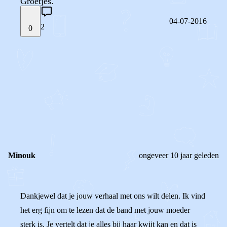
Groetjes.
04-07-2016
2
0
STEL JE EIGEN VRAAG
OF
REAGEER OP DIT BERICHT
REACTIES (
2
)
Minouk
ongeveer 10 jaar geleden
Dankjewel dat je jouw verhaal met ons wilt delen. Ik vind
het erg fijn om te lezen dat de band met jouw moeder
sterk is. Je vertelt dat je alles bij haar kwijt kan en dat is