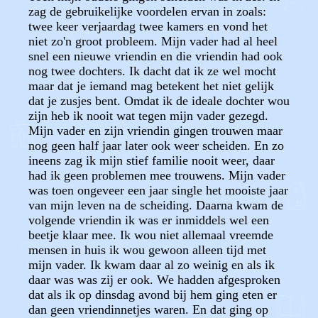
zag de gebruikelijke voordelen ervan in zoals:
twee keer verjaardag twee kamers en vond het
niet zo'n groot probleem. Mijn vader had al heel
snel een nieuwe vriendin en die vriendin had ook
nog twee dochters. Ik dacht dat ik ze wel mocht
maar dat je iemand mag betekent het niet gelijk
dat je zusjes bent. Omdat ik de ideale dochter wou
zijn heb ik nooit wat tegen mijn vader gezegd.
Mijn vader en zijn vriendin gingen trouwen maar
nog geen half jaar later ook weer scheiden. En zo
ineens zag ik mijn stief familie nooit weer, daar
had ik geen problemen mee trouwens. Mijn vader
was toen ongeveer een jaar single het mooiste jaar
van mijn leven na de scheiding. Daarna kwam de
volgende vriendin ik was er inmiddels wel een
beetje klaar mee. Ik wou niet allemaal vreemde
mensen in huis ik wou gewoon alleen tijd met
mijn vader. Ik kwam daar al zo weinig en als ik
daar was was zij er ook. We hadden afgesproken
dat als ik op dinsdag avond bij hem ging eten er
dan geen vriendinnetjes waren. En dat ging op