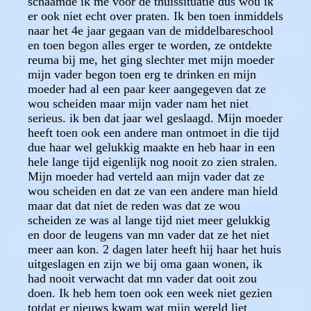
schaamde ik me voor de thuissituatie dus wou ik
er ook niet echt over praten. Ik ben toen inmiddels
naar het 4e jaar gegaan van de middelbareschool
en toen begon alles erger te worden, ze ontdekte
reuma bij me, het ging slechter met mijn moeder
mijn vader begon toen erg te drinken en mijn
moeder had al een paar keer aangegeven dat ze
wou scheiden maar mijn vader nam het niet
serieus. ik ben dat jaar wel geslaagd. Mijn moeder
heeft toen ook een andere man ontmoet in die tijd
due haar wel gelukkig maakte en heb haar in een
hele lange tijd eigenlijk nog nooit zo zien stralen.
Mijn moeder had verteld aan mijn vader dat ze
wou scheiden en dat ze van een andere man hield
maar dat dat niet de reden was dat ze wou
scheiden ze was al lange tijd niet meer gelukkig
en door de leugens van mn vader dat ze het niet
meer aan kon. 2 dagen later heeft hij haar het huis
uitgeslagen en zijn we bij oma gaan wonen, ik
had nooit verwacht dat mn vader dat ooit zou
doen. Ik heb hem toen ook een week niet gezien
totdat er nieuws kwam wat mijn wereld liet