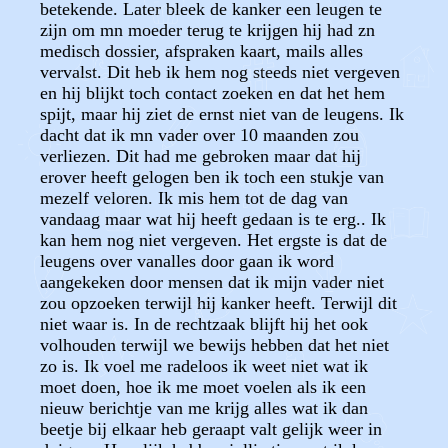
betekende. Later bleek de kanker een leugen te
zijn om mn moeder terug te krijgen hij had zn
medisch dossier, afspraken kaart, mails alles
vervalst. Dit heb ik hem nog steeds niet vergeven
en hij blijkt toch contact zoeken en dat het hem
spijt, maar hij ziet de ernst niet van de leugens. Ik
dacht dat ik mn vader over 10 maanden zou
verliezen. Dit had me gebroken maar dat hij
erover heeft gelogen ben ik toch een stukje van
mezelf veloren. Ik mis hem tot de dag van
vandaag maar wat hij heeft gedaan is te erg.. Ik
kan hem nog niet vergeven. Het ergste is dat de
leugens over vanalles door gaan ik word
aangekeken door mensen dat ik mijn vader niet
zou opzoeken terwijl hij kanker heeft. Terwijl dit
niet waar is. In de rechtzaak blijft hij het ook
volhouden terwijl we bewijs hebben dat het niet
zo is. Ik voel me radeloos ik weet niet wat ik
moet doen, hoe ik me moet voelen als ik een
nieuw berichtje van me krijg alles wat ik dan
beetje bij elkaar heb geraapt valt gelijk weer in