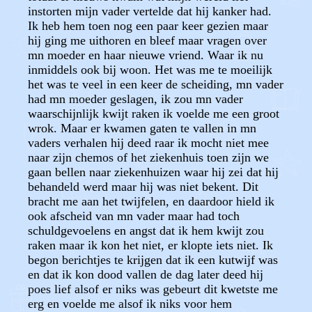
instorten mijn vader vertelde dat hij kanker had.
Ik heb hem toen nog een paar keer gezien maar
hij ging me uithoren en bleef maar vragen over
mn moeder en haar nieuwe vriend. Waar ik nu
inmiddels ook bij woon. Het was me te moeilijk
het was te veel in een keer de scheiding, mn vader
had mn moeder geslagen, ik zou mn vader
waarschijnlijk kwijt raken ik voelde me een groot
wrok. Maar er kwamen gaten te vallen in mn
vaders verhalen hij deed raar ik mocht niet mee
naar zijn chemos of het ziekenhuis toen zijn we
gaan bellen naar ziekenhuizen waar hij zei dat hij
behandeld werd maar hij was niet bekent. Dit
bracht me aan het twijfelen, en daardoor hield ik
ook afscheid van mn vader maar had toch
schuldgevoelens en angst dat ik hem kwijt zou
raken maar ik kon het niet, er klopte iets niet. Ik
begon berichtjes te krijgen dat ik een kutwijf was
en dat ik kon dood vallen de dag later deed hij
poes lief alsof er niks was gebeurt dit kwetste me
erg en voelde me alsof ik niks voor hem