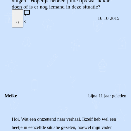
duigen.. Hopelijk hebben jullie tips wat ik kan
doen of is er nog iemand in deze situatie?
16-10-2015
3
0
STEL JE EIGEN VRAAG
OF
REAGEER OP DIT BERICHT
REACTIES (
3
)
Meike
bijna 11 jaar geleden
Hoi, Wat een ontzettend naar verhaal. Ikzelf heb wel een
beetje in eenzelfde situatie gezeten, hoewel mijn vader