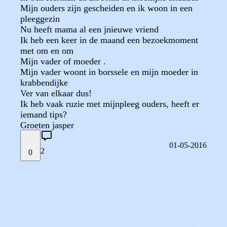
Mijn ouders zijn gescheiden en ik woon in een
pleeggezin
Nu heeft mama al een jnieuwe vriend
Ik heb een keer in de maand een bezoekmoment
met om en om
Mijn vader of moeder .
Mijn vader woont in borssele en mijn moeder in
krabbendijke
Ver van elkaar dus!
Ik heb vaak ruzie met mijnpleeg ouders, heeft er
iemand tips?
Groeten jasper
01-05-2016
2
0
STEL JE EIGEN VRAAG
OF
REAGEER OP DIT BERICHT