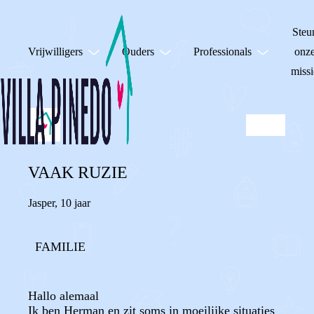
Steu
Vrijwilligers
Ouders
Professionals
onz
missi
VAAK RUZIE
Jasper
,
10 jaar
FAMILIE
Hallo alemaal
Ik ben Herman en zit soms in moeilijke situaties