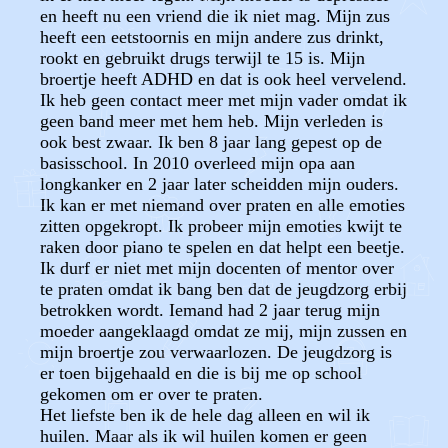
en heeft nu een vriend die ik niet mag. Mijn zus
heeft een eetstoornis en mijn andere zus drinkt,
rookt en gebruikt drugs terwijl te 15 is. Mijn
broertje heeft ADHD en dat is ook heel vervelend.
Ik heb geen contact meer met mijn vader omdat ik
geen band meer met hem heb. Mijn verleden is
ook best zwaar. Ik ben 8 jaar lang gepest op de
basisschool. In 2010 overleed mijn opa aan
longkanker en 2 jaar later scheidden mijn ouders.
Ik kan er met niemand over praten en alle emoties
zitten opgekropt. Ik probeer mijn emoties kwijt te
raken door piano te spelen en dat helpt een beetje.
Ik durf er niet met mijn docenten of mentor over
te praten omdat ik bang ben dat de jeugdzorg erbij
betrokken wordt. Iemand had 2 jaar terug mijn
moeder aangeklaagd omdat ze mij, mijn zussen en
mijn broertje zou verwaarlozen. De jeugdzorg is
er toen bijgehaald en die is bij me op school
gekomen om er over te praten.
Het liefste ben ik de hele dag alleen en wil ik
huilen. Maar als ik wil huilen komen er geen