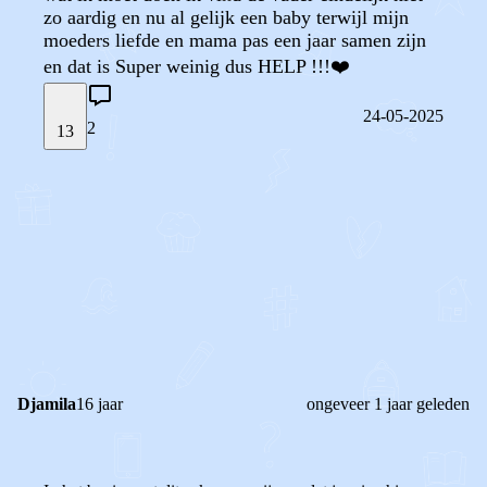
zo aardig en nu al gelijk een baby terwijl mijn
moeders liefde en mama pas een jaar samen zijn
en dat is Super weinig dus HELP !!!❤️
24-05-2025
2
13
STEL JE EIGEN VRAAG
OF
REAGEER OP DIT BERICHT
REACTIES (
2
)
Djamila
16 jaar
ongeveer 1 jaar geleden