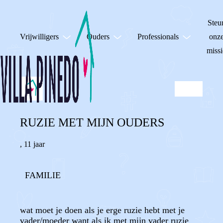
Steu
Vrijwilligers
Ouders
Professionals
onz
missi
RUZIE MET MIJN OUDERS
,
11 jaar
FAMILIE
wat moet je doen als je erge ruzie hebt met je
vader/moeder want als ik met mijn vader ruzie