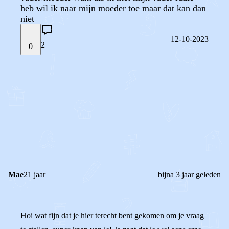
heb wil ik naar mijn moeder toe maar dat kan dan
niet
12-10-2023
2
0
STEL JE EIGEN VRAAG
OF
REAGEER OP DIT BERICHT
REACTIES (
2
)
Mae
21 jaar
bijna 3 jaar geleden
Hoi wat fijn dat je hier terecht bent gekomen om je vraag