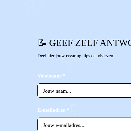
0
0
Reageer
📝 GEEF ZELF ANTW
Deel hier jouw ervaring, tips en adviezen!
Voornaam
*
E-mailadres
*