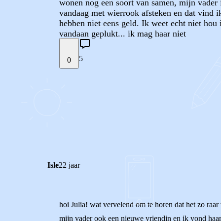
wonen nog een soort van samen, mijn vader is 
vandaag met wierrook afsteken en dat vind ik 
hebben niet eens geld. Ik weet echt niet hou
vandaan geplukt... ik mag haar niet
5
0
STEL JE EIGEN VRAAG
REACTIES (
5
)
Isle
22 jaar
hoi Julia! wat vervelend om te horen dat het zo raar
mijn vader ook een nieuwe vriendin en ik vond haar oo