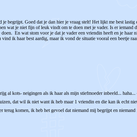
 je begrijpt. Goed dat je dan hier je vraag stelt! Het lijkt me best last
en wat je niet fijn of leuk vindt om te doen met je vader. Is er iemand 
 doen. En wat stom voor je dat je vader een vriendin heeft en je haar 
ind ik haar best aardig, maar ik vond de situatie vooral een beetje raar
krijg al kots- neigingen als ik haar als mijn stiefmoeder inbeeld... haha.
n, dat wil ik niet want ik heb maar 1 vriendin en die kan ik echt niet i
 terug komen, ik heb het gevoel dat niemand mij begrijpt en niemand za