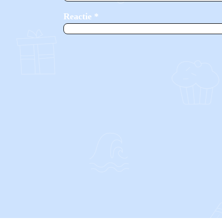
Reactie
*