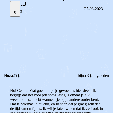
27-08-2023
3
0
STEL JE EIGEN VRAAG
OF
REAGEER OP DIT BERICHT
REACTIES (
3
)
Noza
25 jaar
bijna 3 jaar geleden
Hoi Celine, Wat goed dat je je gevoelens hier deelt. Ik
begrijp dat het voor jou soms lastig is omdat je elk
weekend ruzie hebt wanneer je bij je andere ouder bent.
Dat is helemaal niet leuk, en ik snap dat je graag wilt dat
de tijd samen fijn is. Ik wil je laten weten dat ik zelf ook in