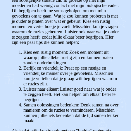
een soortgelijke situatie zat. Ik groeide op met mijn
moeder en had weinig contact met mijn biologische vader.
Dit begrijpen heeft me soms geholpen om met mijn
gevoelens om te gaan. Wat je zou kunnen proberen is met
je ouder te praten over wat er gebeurt. Kies een rustig
moment en vertel hoe je je voelt. Misschien kun je vragen
waarom de ruzies gebeuren. Luister ook naar wat je ouder
te zeggen heeft, zodat jullie elkaar beter begrijpen. Hier
zijn een paar tips die kunnen helpen:
Kies een rustig moment:
Zoek een moment uit
waarop jullie allebei rustig zijn en kunnen praten
zonder onderbrekingen.
Eerlijk en vriendelijk:
Praat op een rustige en
vriendelijke manier over je gevoelens. Misschien
kun je vertellen dat je graag wilt begrijpen waarom
er ruzies zijn.
Luister naar elkaar:
Luister goed naar wat je ouder
te zeggen heeft. Het kan helpen om elkaar beter te
begrijpen.
Samen oplossingen bedenken:
Denk samen na over
manieren om de ruzies te verminderen. Misschien
kunnen jullie iets bedenken dat de tijd samen leuker
maakt.
Als je dat wilt, kun je ook met een "buddy" praten via