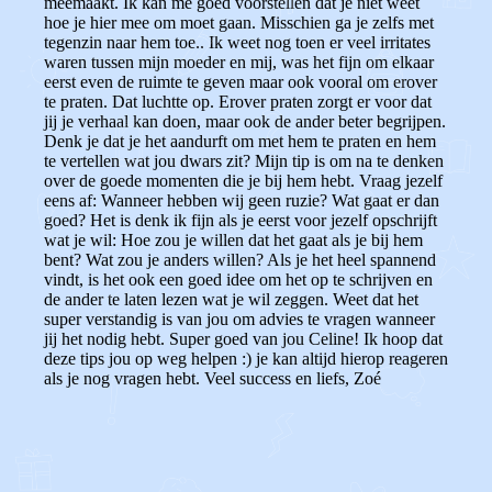
meemaakt. Ik kan me goed voorstellen dat je niet weet
hoe je hier mee om moet gaan. Misschien ga je zelfs met
tegenzin naar hem toe.. Ik weet nog toen er veel irritates
waren tussen mijn moeder en mij, was het fijn om elkaar
eerst even de ruimte te geven maar ook vooral om erover
te praten. Dat luchtte op. Erover praten zorgt er voor dat
jij je verhaal kan doen, maar ook de ander beter begrijpen.
Denk je dat je het aandurft om met hem te praten en hem
te vertellen wat jou dwars zit?
Mijn tip is om na te denken
over de goede momenten die je bij hem hebt. Vraag jezelf
eens af: Wanneer hebben wij geen ruzie? Wat gaat er dan
goed?
Het is denk ik fijn als je eerst voor jezelf opschrijft
wat je wil: Hoe zou je willen dat het gaat als je bij hem
bent? Wat zou je anders willen? Als je het heel spannend
vindt, is het ook een goed idee om het op te schrijven en
de ander te laten lezen wat je wil zeggen. Weet dat het
super verstandig is van jou om advies te vragen wanneer
jij het nodig hebt. Super goed van jou Celine! Ik hoop dat
deze tips jou op weg helpen :) je kan altijd hierop reageren
als je nog vragen hebt. Veel success en liefs, Zoé