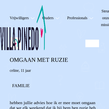
Steu
Vrijwilligers
Ouders
Professionals
onz
missi
OMGAAN MET RUZIE
celine
,
11 jaar
FAMILIE
hebben jullie advies hoe ik er mee moet omgaan
dat we elk weekend dat ik bij hem ben ruzie heb