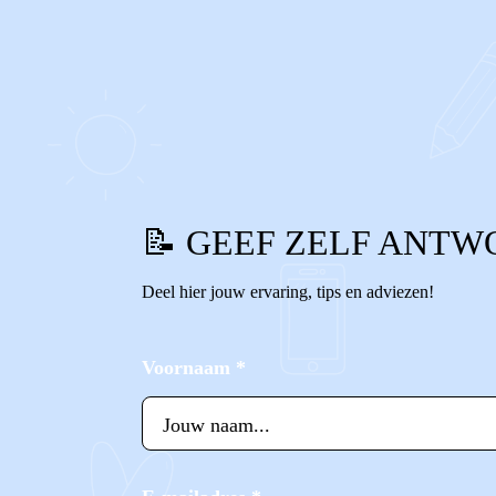
0
0
Reageer
📝 GEEF ZELF ANTW
Deel hier jouw ervaring, tips en adviezen!
Voornaam
*