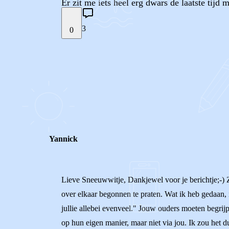
Er zit me iets heel erg dwars de laatste tijd
3
0
STEL JE EIGEN VRAAG
REACTIES (
3
)
Yannick
Lieve Sneeuwwitje, Dankjewel voor je berichtje;-) Z
over elkaar begonnen te praten. Wat ik heb gedaan, 
jullie allebei evenveel." Jouw ouders moeten begrijp
op hun eigen manier, maar niet via jou. Ik zou het d