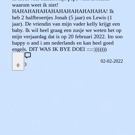
waarom weet ik niet!
HAHAHAHAHAHAHAHAHAHAHAHA! Ik
heb 2 halfbroertjes Jonah (5 jaar) en Lewis (1
jaar). De vriendin van mijn vader kelly krijgt een
baby. Ik wil heel graag een zusje we weten het op
mijn verjaardag dat is op 20 februari 2022. Im soo
happy o and i am nederlands en kan heel goed
engels. DIT WAS IK BYE DOEI :::::)))))))
02-02-2022
3
0
STEL JE EIGEN VRAAG
OF
REAGEER OP DIT BERICHT
REACTIES (
3
)