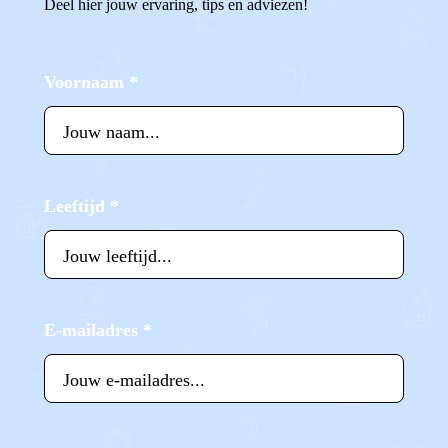
Deel hier jouw ervaring, tips en adviezen!
Voornaam
*
Leeftijd
*
E-mailadres
*