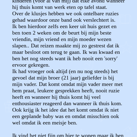
kinderen (voor al van mij) dat elke avond wanneer
hij thuis komt van werk eten op tafel staat.
Over de klusjes hebben we ook ontelbare ruzies
gehad waardoor onze band ook verslechtert is.
Ik ben hierdoor zelfs een keer uit huis gezet en
ben toen 2 weken om de beurt bij mijn beste
vriendin, mijn vriend en mijn moeder wezen
slapen.. Dat reizen maakte mij zo gestrest dat ik
maar besloot om terug te gaan. Ik was kwaad en
ben het nog steeds want ik heb nooit een 'sorry'
ervoor gekregen.
Ik had vroeger ook altijd (en nu nog steeds) het
gevoel dat mijn broer (21 jaar) geliefder is bij
mijn vader. Dat komt omdat mijn vader meer met
hem praat, leukere gesprekken heeft, nooit ruzie
heeft en wanneer hij thuis komt hij veel
enthousiaster reageerd dan wanneer ik thuis kom.
Ook krijg ik het idee dat het komt omdat ik niet
een geplande baby was en omdat misschien ook
wel omdat ik een meisje ben.
Ik vind het niet fijn om hier te wonen maar ik ben