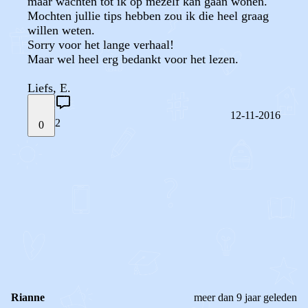
maar wachten tot ik op mezelf kan gaan wonen.
Mochten jullie tips hebben zou ik die heel graag
willen weten.
Sorry voor het lange verhaal!
Maar wel heel erg bedankt voor het lezen.
Liefs, E.
12-11-2016
2
0
STEL JE EIGEN VRAAG
OF
REAGEER OP DIT BERICHT
REACTIES (
2
)
Rianne
meer dan 9 jaar geleden