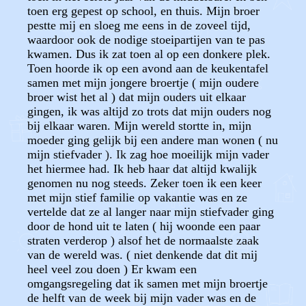
toen erg gepest op school, en thuis. Mijn broer
pestte mij en sloeg me eens in de zoveel tijd,
waardoor ook de nodige stoeipartijen van te pas
kwamen. Dus ik zat toen al op een donkere plek.
Toen hoorde ik op een avond aan de keukentafel
samen met mijn jongere broertje ( mijn oudere
broer wist het al ) dat mijn ouders uit elkaar
gingen, ik was altijd zo trots dat mijn ouders nog
bij elkaar waren. Mijn wereld stortte in, mijn
moeder ging gelijk bij een andere man wonen ( nu
mijn stiefvader ). Ik zag hoe moeilijk mijn vader
het hiermee had. Ik heb haar dat altijd kwalijk
genomen nu nog steeds. Zeker toen ik een keer
met mijn stief familie op vakantie was en ze
vertelde dat ze al langer naar mijn stiefvader ging
door de hond uit te laten ( hij woonde een paar
straten verderop ) alsof het de normaalste zaak
van de wereld was. ( niet denkende dat dit mij
heel veel zou doen ) Er kwam een
omgangsregeling dat ik samen met mijn broertje
de helft van de week bij mijn vader was en de