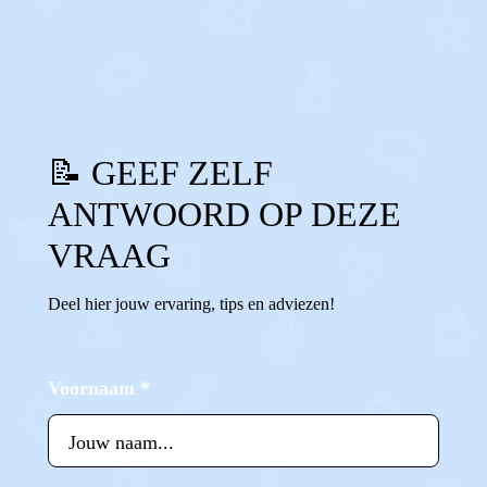
0
0
Reageer
📝 GEEF ZELF
ANTWOORD OP DEZE
VRAAG
Deel hier jouw ervaring, tips en adviezen!
Voornaam
*