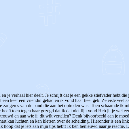
OF
en je verhaal hier deelt.
Je schrijft dat je een gekke stiefvader hebt di
t een keer een vriendin gehad en ik vond haar heel gek. Ze eiste veel 
de zangeres van de band die aan het optreden was. Toen schaamde ik mij
 heeft toen tegen haar gezegd dat ik dat niet fijn vond.Heb jij je wel ee
rtrouwd en aan wie jij dit wilt vertellen? Denk bijvoorbeeld aan je moed
 hart kan luchten en kan kletsen over de scheiding. Hieronder is een li
Ik hoop dat je iets aan mijn tips hebt! Ik ben benieuwd naar je reactie.
L