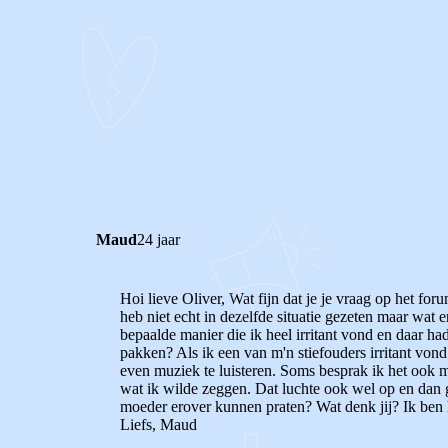
0
0
Reageer
Maud
24 jaar
Hoi lieve Oliver, Wat fijn dat je je vraag op het for
heb niet echt in dezelfde situatie gezeten maar wat e
bepaalde manier die ik heel irritant vond en daar had
pakken? Als ik een van m'n stiefouders irritant vond
even muziek te luisteren. Soms besprak ik het ook m
wat ik wilde zeggen. Dat luchte ook wel op en dan 
moeder erover kunnen praten? Wat denk jij? Ik ben h
Liefs, Maud