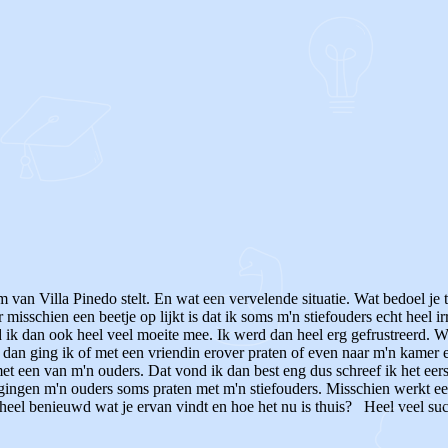
um van Villa Pinedo stelt. En wat een vervelende situatie. Wat bedoel je
r misschien een beetje op lijkt is dat ik soms m'n stiefouders echt heel
 ik dan ook heel veel moeite mee. Ik werd dan heel erg gefrustreerd. Wat 
 dan ging ik of met een vriendin erover praten of even naar m'n kamer en
et een van m'n ouders. Dat vond ik dan best eng dus schreef ik het eers
gingen m'n ouders soms praten met m'n stiefouders. Misschien werkt ee
eel benieuwd wat je ervan vindt en hoe het nu is thuis? Heel veel succe