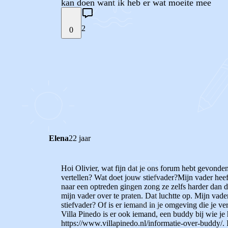
kan doen want ik heb er wat moeite mee
2
0
STEL JE EIGEN VRAAG
REACTIES (
2
)
Elena
22 jaar
Hoi Olivier, wat fijn dat je ons forum hebt gevonden 
vertellen? Wat doet jouw stiefvader?Mijn vader heef
naar een optreden gingen zong ze zelfs harder dan 
mijn vader over te praten. Dat luchtte op. Mijn vader
stiefvader? Of is er iemand in je omgeving die je ve
Villa Pinedo is er ook iemand, een buddy bij wie je
https://www.villapinedo.nl/informatie-over-buddy/
.