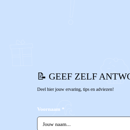
0
0
Reageer
📝 GEEF ZELF ANTW
Deel hier jouw ervaring, tips en adviezen!
Voornaam
*