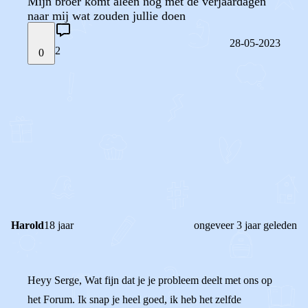
Mijn broer komt aleen nog met de verjaardagen
naar mij wat zouden jullie doen
28-05-2023
2
0
STEL JE EIGEN VRAAG
OF
REAGEER OP DIT BERICHT
REACTIES (
2
)
Harold
18 jaar
ongeveer 3 jaar geleden
Heyy Serge, Wat fijn dat je je probleem deelt met ons op
het Forum. Ik snap je heel goed, ik heb het zelfde