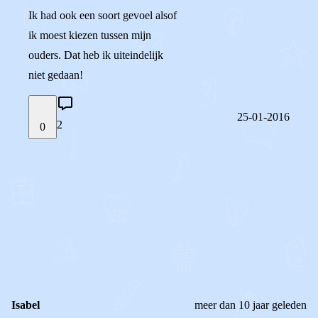
Ik had ook een soort gevoel alsof
ik moest kiezen tussen mijn
ouders. Dat heb ik uiteindelijk
niet gedaan!
25-01-2016
2
0
STEL JE EIGEN VRAAG
OF
REAGEER OP DIT BERICHT
REACTIES (
2
)
Isabel
meer dan 10 jaar geleden