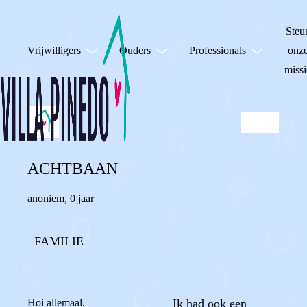
Steu
Vrijwilligers
Ouders
Professionals
onz
missi
ACHTBAAN
anoniem
,
0 jaar
FAMILIE
Hoi allemaal,
Ik had ook een