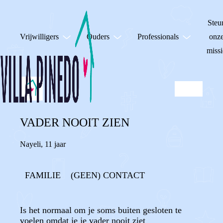
Steu
Vrijwilligers
Ouders
Professionals
onz
missi
VADER NOOIT ZIEN
Nayeli
,
11 jaar
FAMILIE
(GEEN) CONTACT
Is het normaal om je soms buiten gesloten te
voelen omdat je je vader nooit ziet