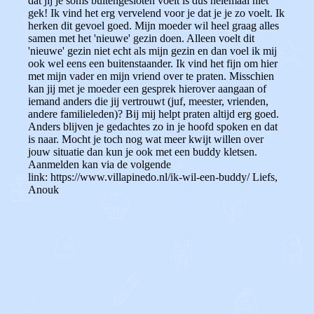
dat jij je soms buitengesloten voelt is dus helemaal niet
gek! Ik vind het erg vervelend voor je dat je je zo voelt. Ik
herken dit gevoel goed. Mijn moeder wil heel graag alles
samen met het 'nieuwe' gezin doen. Alleen voelt dit
'nieuwe' gezin niet echt als mijn gezin en dan voel ik mij
ook wel eens een buitenstaander. Ik vind het fijn om hier
met mijn vader en mijn vriend over te praten. Misschien
kan jij met je moeder een gesprek hierover aangaan of
iemand anders die jij vertrouwt (juf, meester, vrienden,
andere familieleden)? Bij mij helpt praten altijd erg goed.
Anders blijven je gedachtes zo in je hoofd spoken en dat
is naar. Mocht je toch nog wat meer kwijt willen over
jouw situatie dan kun je ook met een buddy kletsen.
Aanmelden kan via de volgende
link: https://www.villapinedo.nl/ik-wil-een-buddy/ Liefs,
Anouk
0
0
Reageer