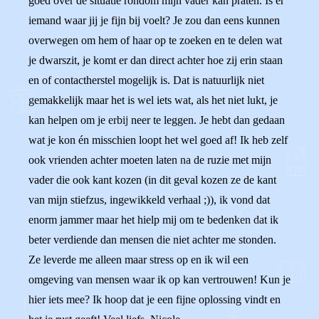
goed over de situatie rondom mijn vader kan praten. Is er
iemand waar jij je fijn bij voelt? Je zou dan eens kunnen
overwegen om hem of haar op te zoeken en te delen wat
je dwarszit, je komt er dan direct achter hoe zij erin staan
en of contactherstel mogelijk is. Dat is natuurlijk niet
gemakkelijk maar het is wel iets wat, als het niet lukt, je
kan helpen om je erbij neer te leggen. Je hebt dan gedaan
wat je kon én misschien loopt het wel goed af! Ik heb zelf
ook vrienden achter moeten laten na de ruzie met mijn
vader die ook kant kozen (in dit geval kozen ze de kant
van mijn stiefzus, ingewikkeld verhaal ;)), ik vond dat
enorm jammer maar het hielp mij om te bedenken dat ik
beter verdiende dan mensen die niet achter me stonden.
Ze leverde me alleen maar stress op en ik wil een
omgeving van mensen waar ik op kan vertrouwen! Kun je
hier iets mee? Ik hoop dat je een fijne oplossing vindt en