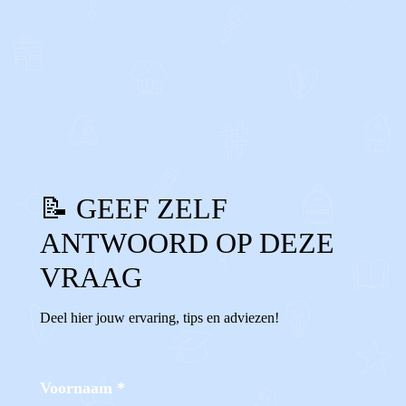
0
0
Reageer
📝 GEEF ZELF
ANTWOORD OP DEZE
VRAAG
Deel hier jouw ervaring, tips en adviezen!
Voornaam
*