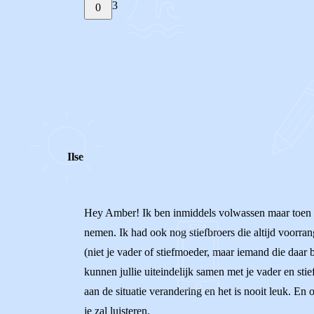
3
0
STEL JE EIGEN VRAAG
REACTIES (
3
)
Ilse
Hey Amber! Ik ben inmiddels volwassen maar toen ik 
nemen. Ik had ook nog stiefbroers die altijd voorran
(niet je vader of stiefmoeder, maar iemand die daar 
kunnen jullie uiteindelijk samen met je vader en sti
aan de situatie verandering en het is nooit leuk. En
je zal luisteren.